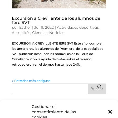
Excursión a Crevillente de los alumnos de
1ère SVT
por
Esther
|
Jul 11, 2022
|
Actividades deportivas
,
Actualités
,
Ciencias
,
Noticias
EXCURSIÓN A CREVILLENTE 1ÈRE SVT Este año, como en
los anteriores, los alumnos de Première de la especialidad
SVT pudieron descubrir las maravillas de la Sierra de
Crevillente. Con la ayuda de pistas sobre el terreno,
retrocedieron en el tiempo hasta hace 240...
« Entradas más antiguas
Entradas recientes
Gestionar el
consentimiento de las
Graduación CM2: cuando el fin de una etapa es, en realidad,
cookies
el comienzo de todo