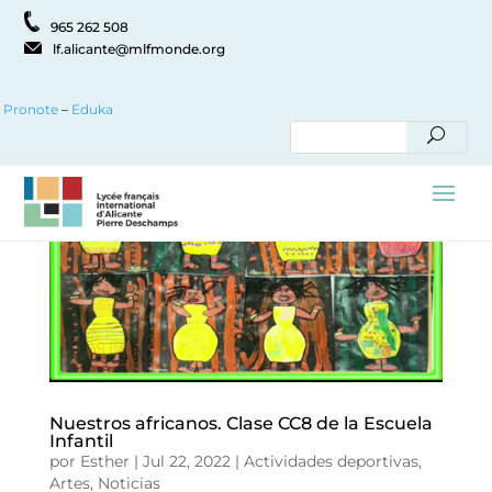
965 262 508
lf.alicante@mlfmonde.org
Pronote
–
Eduka
Nuestros africanos. Clase CC8 de la Escuela
Infantil
por
Esther
|
Jul 22, 2022
|
Actividades deportivas
,
Artes
,
Noticias