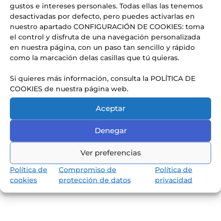
gustos e intereses personales. Todas ellas las tenemos
desactivadas por defecto, pero puedes activarlas en
Conoce nuestra pedagogía
de infantil y primaria
nuestro apartado CONFIGURACIÓN DE COOKIES: toma
el control y disfruta de una navegación personalizada
Los niños van a aprender jugando,
en nuestra página, con un paso tan sencillo y rápido
reflexionando y memorizando.
como la marcación delas casillas que tú quieras.
Si quieres más información, consulta la POLÍTICA DE
COOKIES de nuestra página web.
Aceptar
Denegar
Ver preferencias
Política de
Compromiso de
Política de
cookies
protección de datos
privacidad
Descubrir