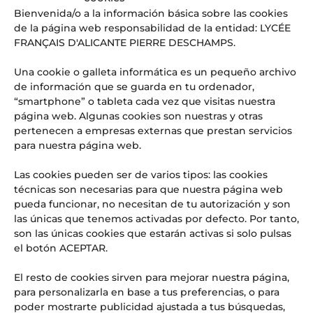
Bienvenida/o a la información básica sobre las cookies
El ‘superpoder’ que las empresas del futuro buscan (y que
de la página web responsabilidad de la entidad: LYCÉE
se aprende en las aulas del LFIA)
FRANÇAIS D'ALICANTE PIERRE DESCHAMPS.
Web Radio LFI Alicante #4
OFERTA DE EMPLEO: PROFESOR/A DE HISTORIA Y
Una cookie o galleta informática es un pequeño archivo
GEOGRAFÍA
de información que se guarda en tu ordenador,
¡URGENTE! OFERTA DE EMPLEO: PROFESOR/A DE INGLÉS
“smartphone” o tableta cada vez que visitas nuestra
PARA SUSTITUCIONES PUNTUALES
página web. Algunas cookies son nuestras y otras
pertenecen a empresas externas que prestan servicios
Comentarios recientes
para nuestra página web.
Aitor
en
El Lycée Français International d’Alicante, noticia
Las cookies pueden ser de varios tipos: las cookies
en los medios: Referente en educación internacional y
técnicas son necesarias para que nuestra página web
excelencia
pueda funcionar, no necesitan de tu autorización y son
las únicas que tenemos activadas por defecto. Por tanto,
son las únicas cookies que estarán activas si solo pulsas
el botón ACEPTAR.
El resto de cookies sirven para mejorar nuestra página,
para personalizarla en base a tus preferencias, o para
poder mostrarte publicidad ajustada a tus búsquedas,