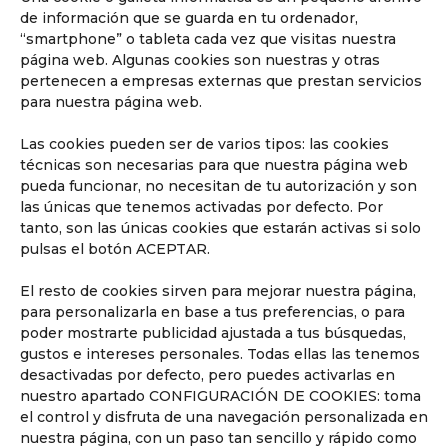
de información que se guarda en tu ordenador,
“smartphone” o tableta cada vez que visitas nuestra
página web. Algunas cookies son nuestras y otras
pertenecen a empresas externas que prestan servicios
para nuestra página web.
Las cookies pueden ser de varios tipos: las cookies
técnicas son necesarias para que nuestra página web
pueda funcionar, no necesitan de tu autorización y son
las únicas que tenemos activadas por defecto. Por
tanto, son las únicas cookies que estarán activas si solo
pulsas el botón ACEPTAR.
BACCALAURÉAT Y
El resto de cookies sirven para mejorar nuestra página,
para personalizarla en base a tus preferencias, o para
SELECTIVIDAD
poder mostrarte publicidad ajustada a tus búsquedas,
gustos e intereses personales. Todas ellas las tenemos
desactivadas por defecto, pero puedes activarlas en
nuestro apartado CONFIGURACIÓN DE COOKIES: toma
Al finalizar Bachillerato (Lycée) los alumnos
el control y disfruta de una navegación personalizada en
pueden superar con éxito el Baccalauréat,
nuestra página, con un paso tan sencillo y rápido como
cuya obtención depende de las notas de