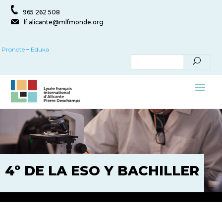
965 262 508
lf.alicante@mlfmonde.org
Pronote
–
Eduka
4º DE LA ESO Y BACHILLER