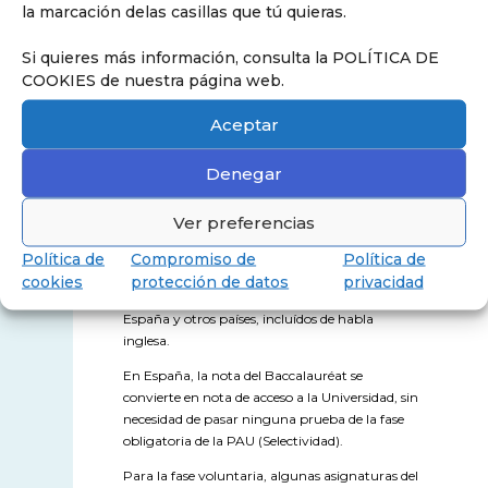
control continuo de los 2 años de première
la marcación delas casillas que tú quieras.
y terminale
y de pruebas puntuales que
tienen lugar al final del año de première, a
Si quieres más información, consulta la POLÍTICA DE
mitades y a finales del año de terminale
COOKIES de nuestra página web.
En el sistema de educación francés el
Aceptar
Baccalauréat constituye el primer grado
universitario en Francia (es decir, un grado
Denegar
cero). Por ello, el presidente del jurado
encargado de evaluar esta prueba es
necesariamente un profesor universitario.
Ver preferencias
Si el alumno supera con éxito el exámen obtiene
Política de
Compromiso de
Política de
el Diploma Nacional del Baccalauréat que
cookies
protección de datos
privacidad
permite el acceso a la universidad en Francia,
España y otros países, incluídos de habla
inglesa.
En España,
la nota del Baccalauréat se
convierte en nota de acceso a la Universidad, sin
necesidad de pasar ninguna prueba de la fase
obligatoria de la PAU (Selectividad).
Para la fase voluntaria, algunas asignaturas del