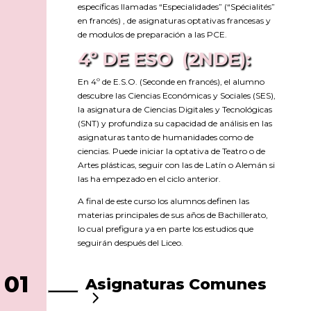
específicas llamadas “Especialidades” (“Spécialités”
en francés) , de asignaturas optativas francesas y
de modulos de preparación a las PCE.
4º DE ESO
(2NDE):
En 4º de E.S.O. (Seconde en francés), el alumno
descubre las Ciencias Económicas y Sociales (SES),
la asignatura de Ciencias Digitales y Tecnológicas
(SNT) y profundiza su capacidad de análisis en las
asignaturas tanto de humanidades como de
ciencias. Puede iniciar la optativa de Teatro o de
Artes plásticas, seguir con las de Latín o Alemán si
las ha empezado en el ciclo anterior.
A final de este curso los alumnos definen las
materias principales de sus años de Bachillerato,
lo cual prefigura ya en parte los estudios que
seguirán después del Liceo.
01
Asignaturas Comunes