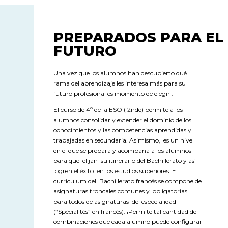
PREPARADOS PARA EL
FUTURO
Una vez que los alumnos han descubierto qué
rama del aprendizaje les interesa más para su
futuro profesional es momento de elegir .
El curso de 4º de la ESO ( 2nde) permite a los
alumnos consolidar y extender el dominio de los
conocimientos y las competencias aprendidas y
trabajadas en secundaria. Asimismo,
es un nivel
en el que se prepara y acompaña a los alumnos
para que
elijan
su itinerario del Bachillerato y así
logren el éxito
en los estudios superiores.
El
curriculum del
Bachillerato francés se compone de
asignaturas troncales comunes y
obligatorias
para todos de asignaturas
de
especialidad
(“Spécialités” en francés). ¡Permite tal cantidad de
combinaciones que cada alumno puede configurar