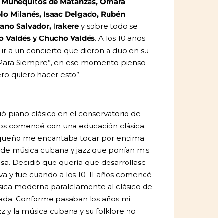
s
Muñequitos de Matanzas, Omara
lo Milanés, Isaac Delgado, Rubén
ano Salvador, Irakere
y sobre todo se
o Valdés y Chucho Valdés
. A los 10 años
 ir a un concierto que dieron a duo en su
s Para Siempre”, en ese momento pienso
o quiero hacer esto”.
ó piano clásico en el conservatorio de
ños comencé con una educación clásica.
queño me encantaba tocar por encima
 de música cubana y jazz que ponían mis
sa. Decidió que quería que desarrollase
iva y fue cuando a los 10-11 años comencé
sica moderna paralelamente al clásico de
ada. Conforme pasaban los años mi
azz y la música cubana y su folklore no