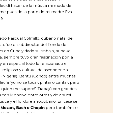
decidí hacer de la música mi modo de
viene pues de la parte de mi madre Eva
a.
edo Pascual Colmillo, cubano natal de
a, fue el subdirector del Fondo de
es en Cuba y dado su trabajo, aunque
a, siempre tuvo gran fascinación por la
y en especial todo lo relacionado el
co, religioso y cultural de ascendencia
a (Nigeria), Bantú (Congo) entre muchas
ecía “yo no se tocar, pintar o cantar, pero
 quien me supere!” Trabajó con grandes
s con Mendive entre otros y de ahí mi
sica y el folklore afrocubano. En casa se
r
Mozart, Bach o Chopin
pero también se