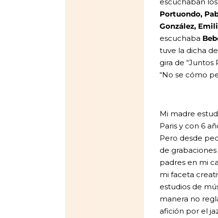
escuchaban lo
Portuondo, Pab
González, Emili
escuchaba
Beb
tuve la dicha de
gira de “Junto
“No se cómo per
Mi madre estudi
Paris y con 6 a
Pero desde pe
de grabaciones
padres en mi ca
mi faceta creat
estudios de mú
manera no regl
afición por el j