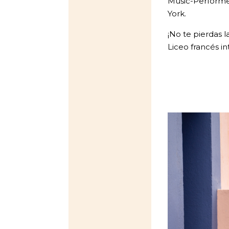
Music-Perform
York.
¡No te pierdas 
Liceo francés in