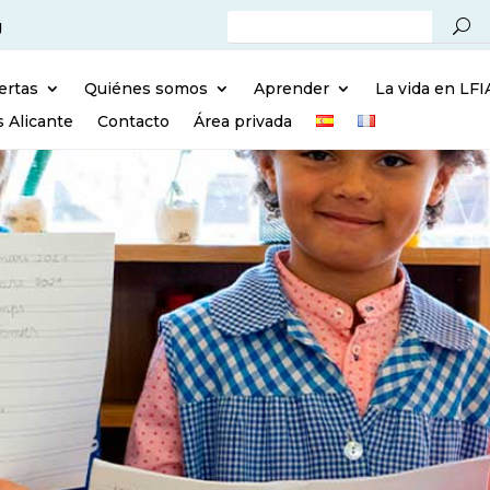
g
ertas
Quiénes somos
Aprender
La vida en LFI
s Alicante
Contacto
Área privada