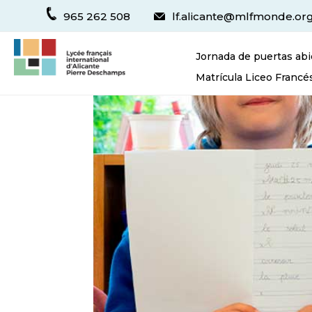
965 262 508
lf.alicante@mlfmonde.or
Jornada de puertas abi
Matrícula Liceo Francé