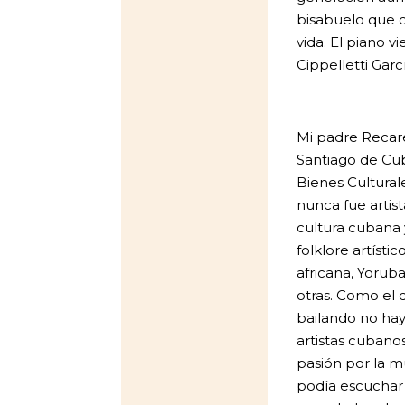
bisabuelo que 
vida. El piano 
Cippelletti Garcí
Mi padre Recar
Santiago de Cub
Bienes Cultural
nunca fue artist
cultura cubana 
folklore artísti
africana, Yorub
otras. Como el d
bailando no hay
artistas cubano
pasión por la mú
podía escucha