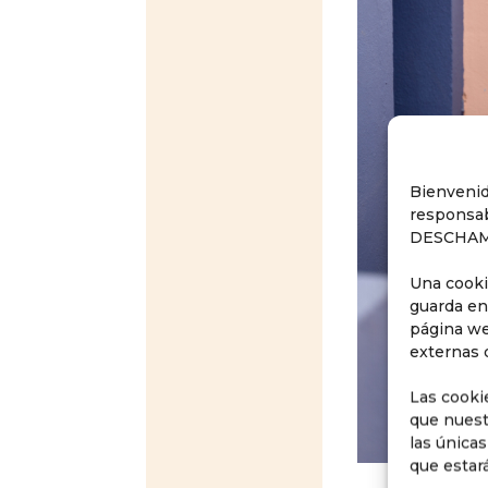
Bienvenid
responsab
DESCHAM
Una cooki
guarda en
página we
externas 
Las cooki
que nuest
las única
que estar