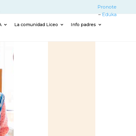
Pronote
–
Eduka
A
La comunidad Liceo
Info padres