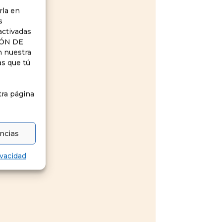
rla en
s
activadas
IÓN DE
n nuestra
as que tú
tra página
ncias
ivacidad