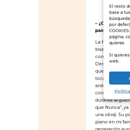
El resto d
base a tus
búsquedas
– ¿Cuándo come
por defec
para tí la músic
COOKIES: 
página, co
La Música en mi
quieras.
bisabuelo por 
Si quiere
compositor y ca
web.
Desde pequeño 
que además de 
tocaba en el Ci
anécdota, hice 
Polític
compuso a mi b
durante la guerr
que Nunca”, ya
una obra). Su pi
piano en mi fam
generación aunq