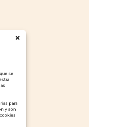
b
 que se
estra
sas
rias para
ón y son
 cookies