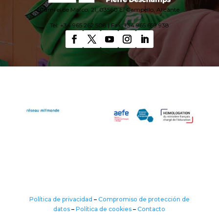
Camí el de Marco, 21, 03560 El Campello, Alicante
Tel: +34 965 262 508 | Fax: +34 965 659 938
Política de privacidad
–
Compromiso de protección de
datos
–
Política de cookies
–
Contacto