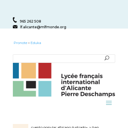
965 262 508
lf.alicante@mlfmonde.org
Pronote
–
Eduka
NUESTROS
AFRICANOS. CLASE
CC8
Nuestros alumnos de la clase CC8 de la escuela
infantil han leído este curso el libro «Rafara, un
cuento popular africano ilustrado», y han