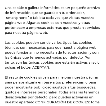
Una cookie o galleta informática es un pequeño archivo
de información que se guarda en tu ordenador,
“smartphone” o tableta cada vez que visitas nuestra
página web. Algunas cookies son nuestras y otras
pertenecen a empresas externas que prestan servicios
para nuestra página web.
Las cookies pueden ser de varios tipos: las cookies
WEB RADIO: Semana de la Filosofía en
el LFIA
técnicas son necesarias para que nuestra página web
May 7, 2024
|
Eventos
,
Filosofía
,
Noticias
,
pueda funcionar, no necesitan de tu autorización y son
Web radio
,
WebRadio
las únicas que tenemos activadas por defecto. Por
SEMANA DE LA FILOSOFÍAEl Liceo
tanto, son las únicas cookies que estarán activas si solo
francés internacional de Alicante organiza
pulsas el botón ACEPTAR.
el viernes 10 de mayo de 2024 el segundo
Festival de Filosofía del LFIA. Los alumnos
El resto de cookies sirven para mejorar nuestra página,
del '3èmeC philo' y su profesor les invitan
para personalizarla en base a tus preferencias, o para
a compartir una jornada en torno al tema
poder mostrarte publicidad ajustada a tus búsquedas,
de la libertad para...
gustos e intereses personales. Todas ellas las tenemos
desactivadas por defecto, pero puedes activarlas en
nuestro apartado CONFIGURACIÓN DE COOKIES: toma
leer más