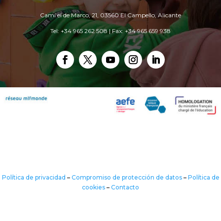
Camí el de Marco, 21, 03560 El Campello, Alicante
Tel: +34 965 262 508 | Fax: +34 965 659 938
Política de privacidad
–
Compromiso de protección de datos
–
Política de
cookies
–
Contacto