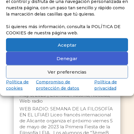
el control y disfruta de una navegación personalizada en
nuestra página, con un paso tan sencillo y rápido como
la marcación delas casillas que tú quieras.
Si quieres más información, consulta la POLÍTICA DE
COOKIES de nuestra página web.
Aceptar
Denegar
Ver preferencias
Política de
Compromiso de
Política de
cookies
protección de datos
privacidad
Web Radio: Semana de la Filosofía LFIA
May 3, 2023
|
Eventos
,
Filosofía
,
Noticias
,
Web radio
WEB RADIO: SEMANA DE LA FILOSOFÍA
EN EL LFIAEl Liceo francés internacional
de Alicante organiza el próximo viernes 5
de mayo de 2023 la Primera Fiesta de la
Filosofía LFIA. Los alumnos de "3èmeB