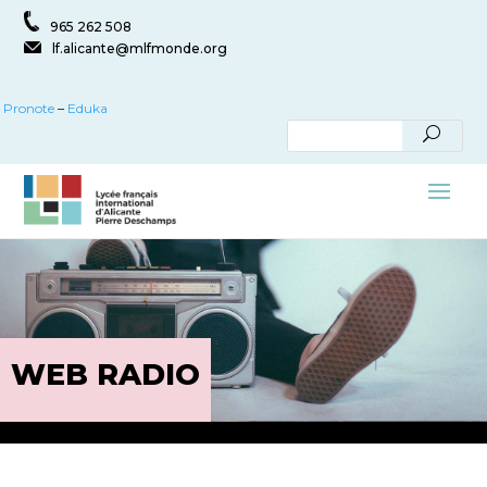
965 262 508
lf.alicante@mlfmonde.org
Pronote
–
Eduka
WEB RADIO