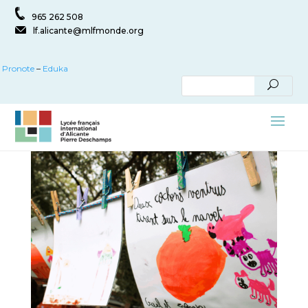
965 262 508
lf.alicante@mlfmonde.org
Pronote
–
Eduka