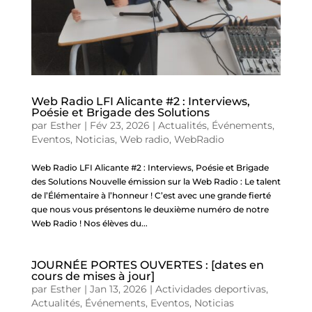
Web Radio LFI Alicante #2 : Interviews,
Poésie et Brigade des Solutions
par
Esther
|
Fév 23, 2026
|
Actualités
,
Événements
,
Eventos
,
Noticias
,
Web radio
,
WebRadio
Web Radio LFI Alicante #2 : Interviews, Poésie et Brigade
des Solutions Nouvelle émission sur la Web Radio : Le talent
de l’Élémentaire à l’honneur ! C’est avec une grande fierté
que nous vous présentons le deuxième numéro de notre
Web Radio ! Nos élèves du...
JOURNÉE PORTES OUVERTES : [dates en
cours de mises à jour]
par
Esther
|
Jan 13, 2026
|
Actividades deportivas
,
Actualités
,
Événements
,
Eventos
,
Noticias