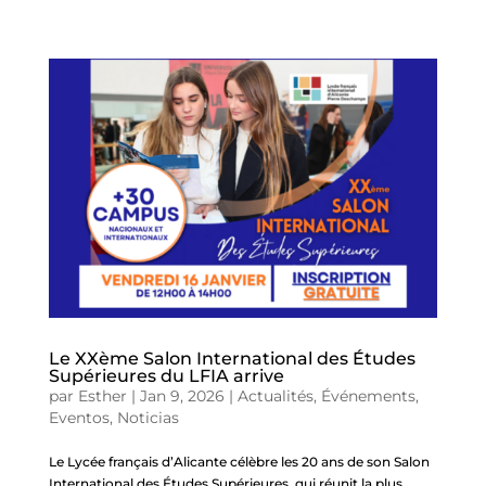
Le XXème Salon International des Études
Supérieures du LFIA arrive
par
Esther
|
Jan 9, 2026
|
Actualités
,
Événements
,
Eventos
,
Noticias
Le Lycée français d’Alicante célèbre les 20 ans de son Salon
International des Études Supérieures, qui réunit la plus