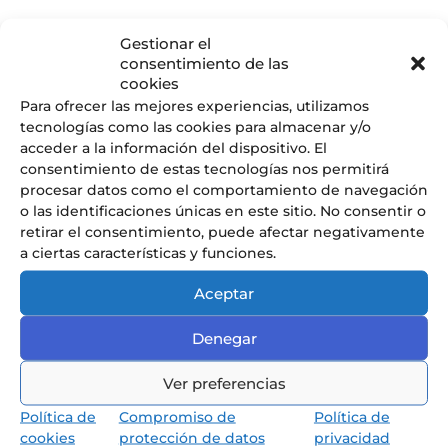
Gestionar el
consentimiento de las
cookies
Para ofrecer las mejores experiencias, utilizamos
tecnologías como las cookies para almacenar y/o
acceder a la información del dispositivo. El
consentimiento de estas tecnologías nos permitirá
procesar datos como el comportamiento de navegación
Conoce nuestra pedagogía
o las identificaciones únicas en este sitio. No consentir o
de infantil y primaria
retirar el consentimiento, puede afectar negativamente
Los niños van a aprender jugando,
a ciertas características y funciones.
reflexionando y memorizando.
Aceptar
Denegar
Ver preferencias
Política de
Compromiso de
Política de
cookies
protección de datos
privacidad