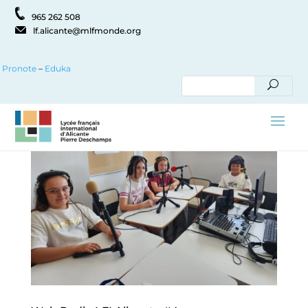
965 262 508
lf.alicante@mlfmonde.org
Pronote
–
Eduka