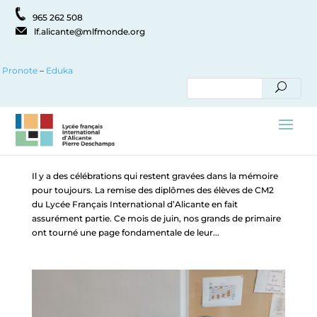
965 262 508
lf.alicante@mlfmonde.org
Pronote
–
Eduka
Remise des diplômes CM2 : quand la fin
d’une étape est, en réalité, le début de tout
par
miren.izquieta347
|
Juin 18, 2026
|
Actualités
,
Événements
,
Eventos
Il y a des célébrations qui restent gravées dans la mémoire
pour toujours. La remise des diplômes des élèves de CM2
du Lycée Français International d’Alicante en fait
assurément partie. Ce mois de juin, nos grands de primaire
ont tourné une page fondamentale de leur...