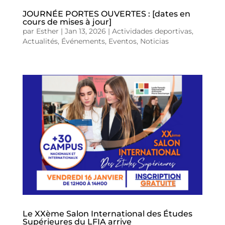
JOURNÉE PORTES OUVERTES : [dates en
cours de mises à jour]
par
Esther
|
Jan 13, 2026
|
Actividades deportivas
,
Actualités
,
Événements
,
Eventos
,
Noticias
Le XXème Salon International des Études
Supérieures du LFIA arrive