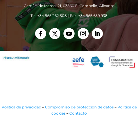
Camí el de Marco, 21, 03560 El Campello, Alicante
Tel: +34 965 262 508 | Fax: +34 965 659 938
Política de privacidad
–
Compromiso de protección de datos
–
Política de
cookies
–
Contacto