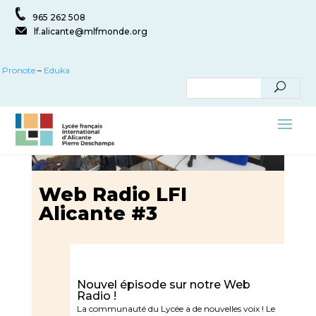
965 262 508
lf.alicante@mlfmonde.org
Pronote
–
Eduka
Web Radio LFI
Alicante #3
Nouvel épisode sur notre Web
Radio !
La communauté du Lycée a de nouvelles voix ! Le