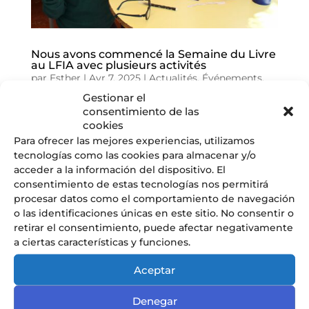
Nous avons commencé la Semaine du Livre
au LFIA avec plusieurs activités
par
Esther
|
Avr 7, 2025
|
Actualités
,
Événements
,
Noticias
,
Sin categoría
,
Web radio
Gestionar el
consentimiento de las
SEMAINE DU LIVRE 2025 Nous avons commencé la
cookies
Semaine du Livre au Lycée Français International d’Alicante
Para ofrecer las mejores experiencias, utilizamos
avec plusieurs activités. Aujourd’hui, nos élèves de CP sont
tecnologías como las cookies para almacenar y/o
revenus dans leurs anciennes classes de maternelle pour
acceder a la información del dispositivo. El
partager un moment spécial avec les enfants...
consentimiento de estas tecnologías nos permitirá
procesar datos como el comportamiento de navegación
o las identificaciones únicas en este sitio. No consentir o
« Entrées précédentes
retirar el consentimiento, puede afectar negativamente
a ciertas características y funciones.
Aceptar
Articles récents
CONSEILLER PRINCIPAL D’EDUCATION
Denegar