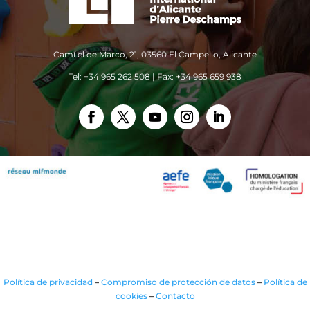
Camí el de Marco, 21, 03560 El Campello, Alicante
Tel: +34 965 262 508 | Fax: +34 965 659 938
Política de privacidad
–
Compromiso de protección de datos
–
Política de
cookies
–
Contacto