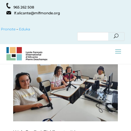
965 262 508
lf.alicante@mlfmonde.org
Pronote
–
Eduka