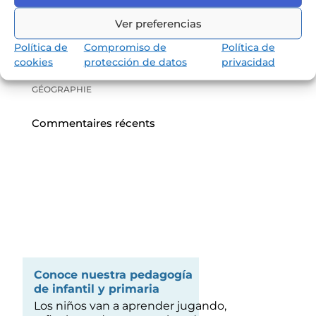
Remise des diplômes CM2 : quand la fin d’une étape est, en
réalité, le début de tout
Ver preferencias
Web Radio LFI Alicante #4
Política de
Compromiso de
Política de
URGENT ! OFFRE D’EMPLOI: professeur d’Anglais
cookies
protección de datos
privacidad
OFFRE D’EMPLOI: PROFESSEUR D’HISTOIRE
GÉOGRAPHIE
Commentaires récents
Conoce nuestra pedagogía
de infantil y primaria
Los niños van a aprender jugando,