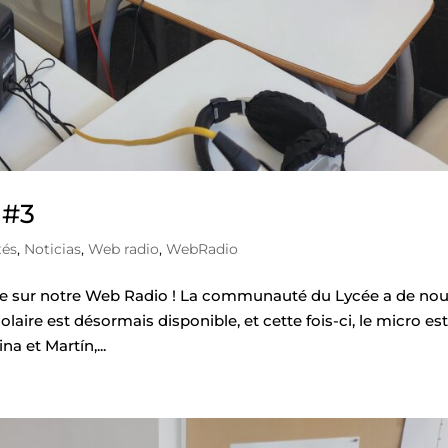
 #3
tés
,
Noticias
,
Web radio
,
WebRadio
de sur notre Web Radio ! La communauté du Lycée a de nou
olaire est désormais disponible, et cette fois-ci, le micro es
a et Martín,...