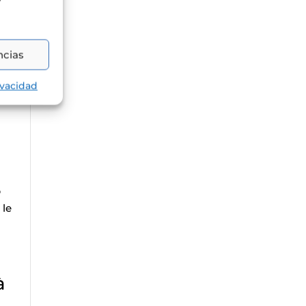
y
ncias
ivacidad
b
 le
à