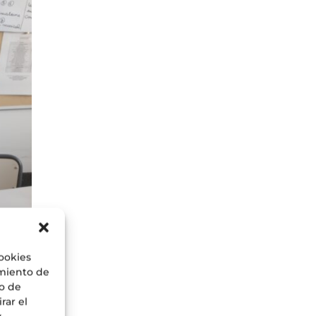
cookies
imiento de
o de
rar el