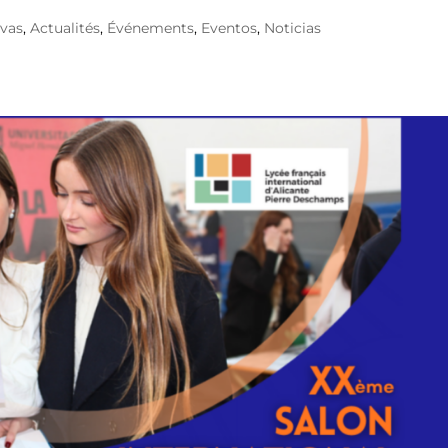
ivas
,
Actualités
,
Événements
,
Eventos
,
Noticias