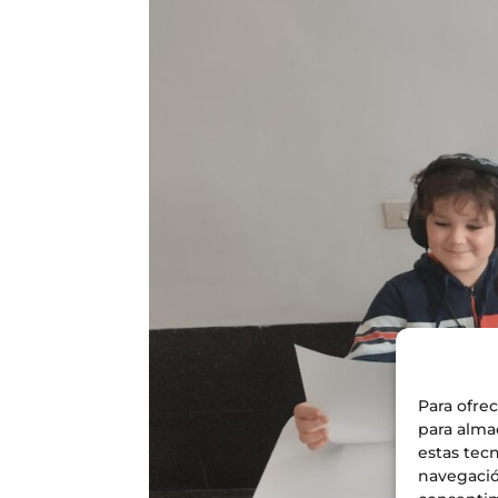
Para ofre
para alma
estas tec
navegación