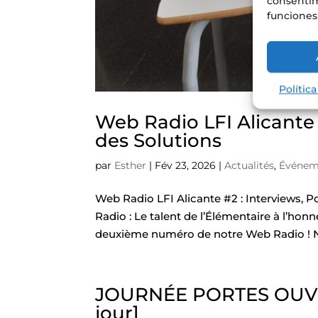
consentim
funciones
Polític
Web Radio LFI Alicante 
des Solutions
par
Esther
|
Fév 23, 2026
|
Actualités
,
Événem
Web Radio LFI Alicante #2 : Interviews, P
Radio : Le talent de l’Élémentaire à l’hon
deuxième numéro de notre Web Radio ! No
JOURNÉE PORTES OUVERT
jour]