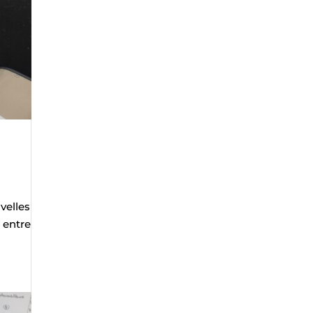
velles
t entre