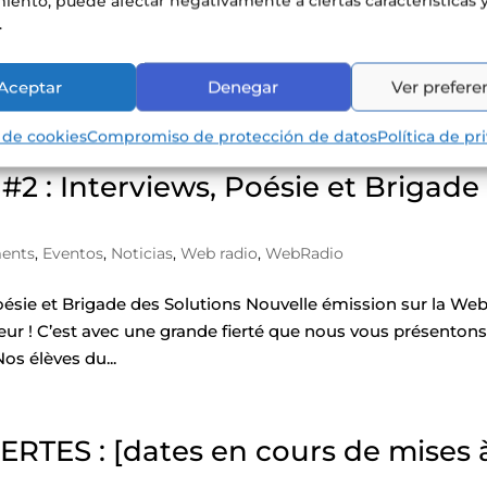
iento, puede afectar negativamente a ciertas características 
.
Aceptar
Denegar
Ver prefere
a de cookies
Compromiso de protección de datos
Política de pr
#2 : Interviews, Poésie et Brigade
ents
,
Eventos
,
Noticias
,
Web radio
,
WebRadio
oésie et Brigade des Solutions Nouvelle émission sur la We
neur ! C’est avec une grande fierté que nous vous présentons
s élèves du...
ES : [dates en cours de mises 