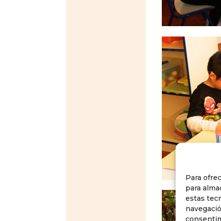
Para ofre
para alma
estas tec
navegación
consentim