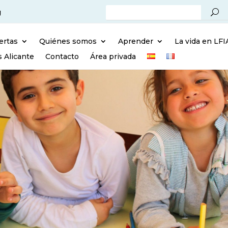
g
ertas
Quiénes somos
Aprender
La vida en LFI
s Alicante
Contacto
Área privada