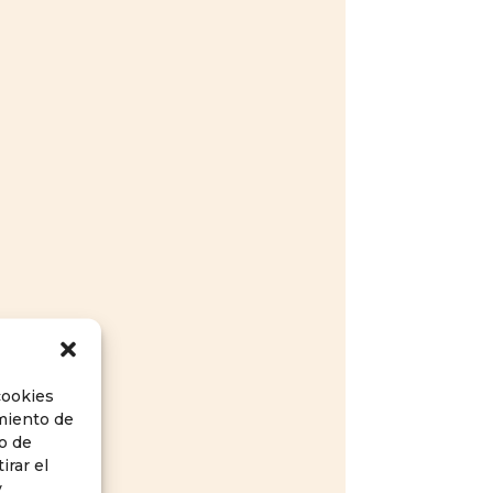
cookies
imiento de
o de
irar el
y