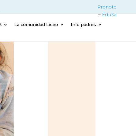
Pronote
–
Eduka
A
La comunidad Liceo
Info padres