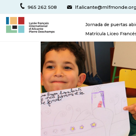
965 262 508
lf.alicante@mlfmonde.or
Jornada de puertas abi
Matrícula Liceo Francé