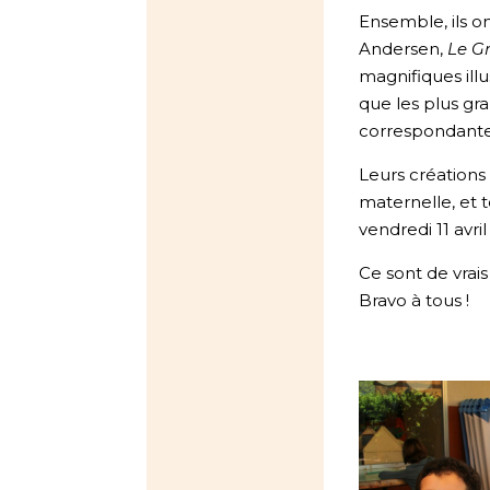
Ensemble, ils on
Andersen,
Le G
magnifiques ill
que les plus g
correspondante
Leurs créations
maternelle, et 
vendredi 11 avril
Ce sont de vrais 
Bravo à tous !