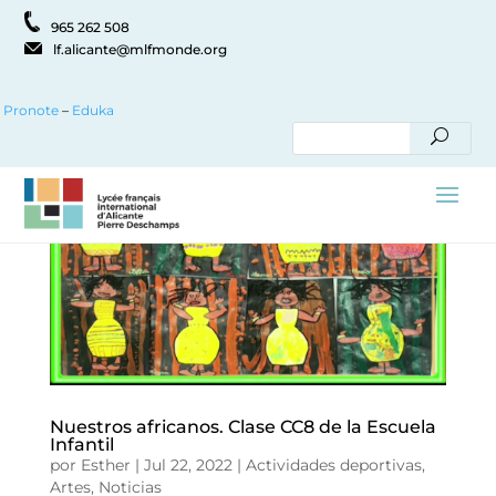
965 262 508
lf.alicante@mlfmonde.org
Pronote
–
Eduka
Nuestros africanos. Clase CC8 de la Escuela
Infantil
por
Esther
|
Jul 22, 2022
|
Actividades deportivas
,
Artes
,
Noticias