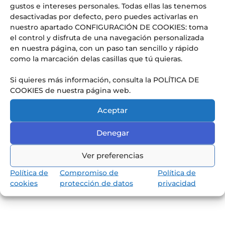
gustos e intereses personales. Todas ellas las tenemos
desactivadas por defecto, pero puedes activarlas en
Conoce nuestra pedagogía
de infantil y primaria
nuestro apartado CONFIGURACIÓN DE COOKIES: toma
el control y disfruta de una navegación personalizada
Los niños van a aprender jugando,
en nuestra página, con un paso tan sencillo y rápido
reflexionando y memorizando.
como la marcación delas casillas que tú quieras.
Si quieres más información, consulta la POLÍTICA DE
COOKIES de nuestra página web.
Aceptar
Denegar
Ver preferencias
Política de
Compromiso de
Política de
cookies
protección de datos
privacidad
Descubrir