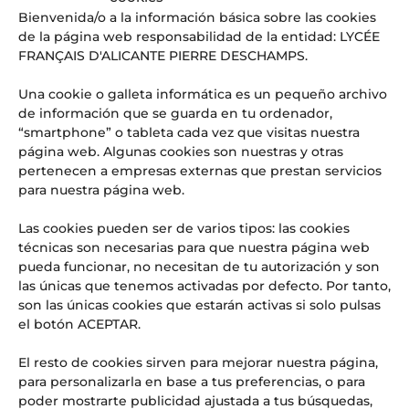
Bienvenida/o a la información básica sobre las cookies
El ‘superpoder’ que las empresas del futuro buscan (y que
de la página web responsabilidad de la entidad: LYCÉE
se aprende en las aulas del LFIA)
FRANÇAIS D'ALICANTE PIERRE DESCHAMPS.
Web Radio LFI Alicante #4
OFERTA DE EMPLEO: PROFESOR/A DE HISTORIA Y
Una cookie o galleta informática es un pequeño archivo
GEOGRAFÍA
de información que se guarda en tu ordenador,
¡URGENTE! OFERTA DE EMPLEO: PROFESOR/A DE INGLÉS
“smartphone” o tableta cada vez que visitas nuestra
PARA SUSTITUCIONES PUNTUALES
página web. Algunas cookies son nuestras y otras
pertenecen a empresas externas que prestan servicios
Comentarios recientes
para nuestra página web.
Aitor
en
El Lycée Français International d’Alicante, noticia
Las cookies pueden ser de varios tipos: las cookies
en los medios: Referente en educación internacional y
técnicas son necesarias para que nuestra página web
excelencia
pueda funcionar, no necesitan de tu autorización y son
las únicas que tenemos activadas por defecto. Por tanto,
son las únicas cookies que estarán activas si solo pulsas
el botón ACEPTAR.
El resto de cookies sirven para mejorar nuestra página,
para personalizarla en base a tus preferencias, o para
poder mostrarte publicidad ajustada a tus búsquedas,