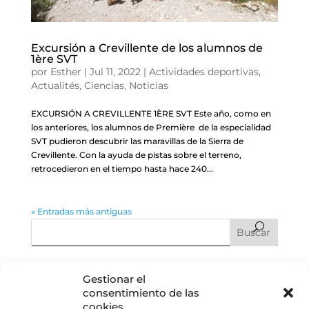
Excursión a Crevillente de los alumnos de
1ère SVT
por
Esther
|
Jul 11, 2022
|
Actividades deportivas
,
Actualités
,
Ciencias
,
Noticias
EXCURSIÓN A CREVILLENTE 1ÈRE SVT Este año, como en
los anteriores, los alumnos de Première de la especialidad
SVT pudieron descubrir las maravillas de la Sierra de
Crevillente. Con la ayuda de pistas sobre el terreno,
retrocedieron en el tiempo hasta hace 240...
« Entradas más antiguas
Entradas recientes
Gestionar el
consentimiento de las
Graduación CM2: cuando el fin de una etapa es, en realidad,
cookies
el comienzo de todo