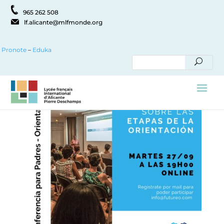
965 262 508
lf.alicante@mlfmonde.org
Pronote
–
Eduka