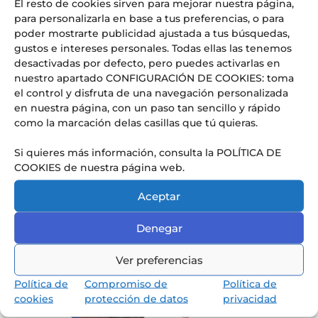
El resto de cookies sirven para mejorar nuestra página,
para personalizarla en base a tus preferencias, o para
poder mostrarte publicidad ajustada a tus búsquedas,
gustos e intereses personales. Todas ellas las tenemos
desactivadas por defecto, pero puedes activarlas en
nuestro apartado CONFIGURACIÓN DE COOKIES: toma
el control y disfruta de una navegación personalizada
Conoce nuestra pedagogía
en nuestra página, con un paso tan sencillo y rápido
de infantil y primaria
como la marcación delas casillas que tú quieras.
Los niños van a aprender jugando,
reflexionando y memorizando.
Si quieres más información, consulta la POLÍTICA DE
COOKIES de nuestra página web.
Aceptar
Denegar
Ver preferencias
Política de
Compromiso de
Política de
cookies
protección de datos
privacidad