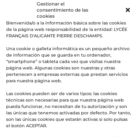
Gestionar el
consentimiento de las
cookies
Entradas recientes
Bienvenida/o a la información básica sobre las cookies
Graduación CM2: cuando el fin de una etapa es, en realidad,
de la página web responsabilidad de la entidad: LYCÉE
el comienzo de todo
FRANÇAIS D'ALICANTE PIERRE DESCHAMPS.
El ‘superpoder’ que las empresas del futuro buscan (y que
se aprende en las aulas del LFIA)
Una cookie o galleta informática es un pequeño archivo
de información que se guarda en tu ordenador,
Web Radio LFI Alicante #4
“smartphone” o tableta cada vez que visitas nuestra
OFERTA DE EMPLEO: PROFESOR/A DE HISTORIA Y
página web. Algunas cookies son nuestras y otras
GEOGRAFÍA
pertenecen a empresas externas que prestan servicios
¡URGENTE! OFERTA DE EMPLEO: PROFESOR/A DE INGLÉS
para nuestra página web.
PARA SUSTITUCIONES PUNTUALES
Las cookies pueden ser de varios tipos: las cookies
Comentarios recientes
técnicas son necesarias para que nuestra página web
Aitor
en
El Lycée Français International d’Alicante, noticia
pueda funcionar, no necesitan de tu autorización y son
en los medios: Referente en educación internacional y
las únicas que tenemos activadas por defecto. Por tanto,
excelencia
son las únicas cookies que estarán activas si solo pulsas
el botón ACEPTAR.