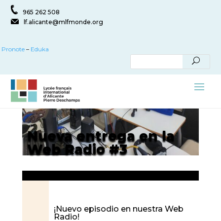
965 262 508
lf.alicante@mlfmonde.org
Pronote
–
Eduka
Nueva entrega en la
Web Radio #3
¡Nuevo episodio en nuestra Web
Radio!