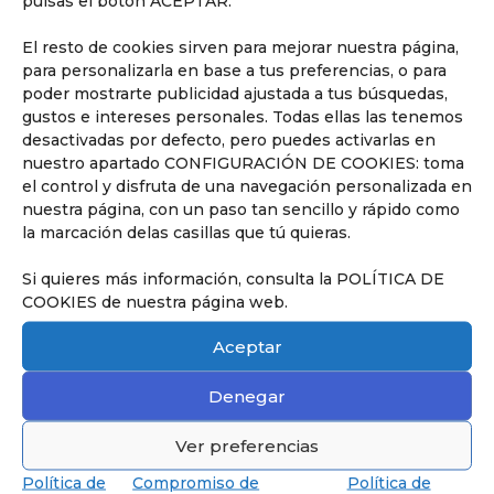
pulsas el botón ACEPTAR.
El resto de cookies sirven para mejorar nuestra página,
para personalizarla en base a tus preferencias, o para
poder mostrarte publicidad ajustada a tus búsquedas,
gustos e intereses personales. Todas ellas las tenemos
desactivadas por defecto, pero puedes activarlas en
Descubrir
nuestro apartado CONFIGURACIÓN DE COOKIES: toma
el control y disfruta de una navegación personalizada en
nuestra página, con un paso tan sencillo y rápido como
la marcación delas casillas que tú quieras.
Si quieres más información, consulta la POLÍTICA DE
Nuestros Servicios
COOKIES de nuestra página web.
Descubre todos los servicios que
ofrecemos en el Liceo.
Aceptar
Denegar
Ver preferencias
Política de
Compromiso de
Política de