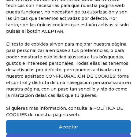
técnicas son necesarias para que nuestra página web
pueda funcionar, no necesitan de tu autorización y son
las únicas que tenemos activadas por defecto. Por
tanto, son las únicas cookies que estarán activas si solo
pulsas el botón ACEPTAR.
Para saber más sobre el nuevo curso escolar, haz
El resto de cookies sirven para mejorar nuestra página,
clic
AQUÍ
.
para personalizarla en base a tus preferencias, o para
poder mostrarte publicidad ajustada a tus búsquedas,
gustos e intereses personales. Todas ellas las tenemos
desactivadas por defecto, pero puedes activarlas en
nuestro apartado CONFIGURACIÓN DE COOKIES: toma
el control y disfruta de una navegación personalizada en
nuestra página, con un paso tan sencillo y rápido como
la marcación delas casillas que tú quieras.
Si quieres más información, consulta la POLÍTICA DE
COOKIES de nuestra página web.
Aceptar
Conoce nuestra pedagogía
de infantil y primaria