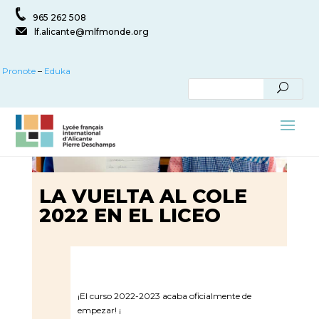
965 262 508
lf.alicante@mlfmonde.org
Pronote
–
Eduka
LA VUELTA AL COLE
2022 EN EL LICEO
¡El curso 2022-2023 acaba oficialmente de
empezar! ¡