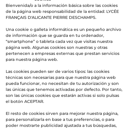
Bienvenida/o a la información básica sobre las cookies
El ‘superpoder’ que las empresas del futuro buscan (y que
de la página web responsabilidad de la entidad: LYCÉE
se aprende en las aulas del LFIA)
FRANÇAIS D'ALICANTE PIERRE DESCHAMPS.
Web Radio LFI Alicante #4
OFERTA DE EMPLEO: PROFESOR/A DE HISTORIA Y
Una cookie o galleta informática es un pequeño archivo
GEOGRAFÍA
de información que se guarda en tu ordenador,
¡URGENTE! OFERTA DE EMPLEO: PROFESOR/A DE INGLÉS
“smartphone” o tableta cada vez que visitas nuestra
PARA SUSTITUCIONES PUNTUALES
página web. Algunas cookies son nuestras y otras
pertenecen a empresas externas que prestan servicios
Comentarios recientes
para nuestra página web.
Aitor
en
El Lycée Français International d’Alicante, noticia
Las cookies pueden ser de varios tipos: las cookies
en los medios: Referente en educación internacional y
técnicas son necesarias para que nuestra página web
excelencia
pueda funcionar, no necesitan de tu autorización y son
las únicas que tenemos activadas por defecto. Por tanto,
son las únicas cookies que estarán activas si solo pulsas
el botón ACEPTAR.
El resto de cookies sirven para mejorar nuestra página,
para personalizarla en base a tus preferencias, o para
poder mostrarte publicidad ajustada a tus búsquedas,