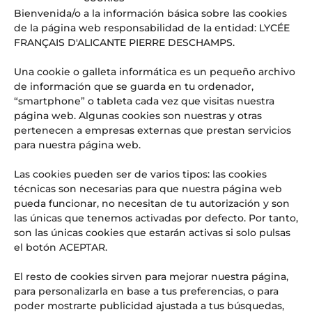
Bienvenida/o a la información básica sobre las cookies
El ‘superpoder’ que las empresas del futuro buscan (y que
de la página web responsabilidad de la entidad: LYCÉE
se aprende en las aulas del LFIA)
FRANÇAIS D'ALICANTE PIERRE DESCHAMPS.
Web Radio LFI Alicante #4
OFERTA DE EMPLEO: PROFESOR/A DE HISTORIA Y
Una cookie o galleta informática es un pequeño archivo
GEOGRAFÍA
de información que se guarda en tu ordenador,
¡URGENTE! OFERTA DE EMPLEO: PROFESOR/A DE INGLÉS
“smartphone” o tableta cada vez que visitas nuestra
PARA SUSTITUCIONES PUNTUALES
página web. Algunas cookies son nuestras y otras
pertenecen a empresas externas que prestan servicios
Comentarios recientes
para nuestra página web.
Aitor
en
El Lycée Français International d’Alicante, noticia
Las cookies pueden ser de varios tipos: las cookies
en los medios: Referente en educación internacional y
técnicas son necesarias para que nuestra página web
excelencia
pueda funcionar, no necesitan de tu autorización y son
las únicas que tenemos activadas por defecto. Por tanto,
son las únicas cookies que estarán activas si solo pulsas
el botón ACEPTAR.
El resto de cookies sirven para mejorar nuestra página,
para personalizarla en base a tus preferencias, o para
poder mostrarte publicidad ajustada a tus búsquedas,