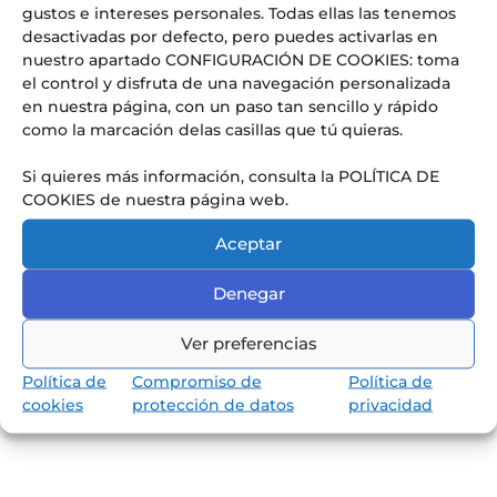
gustos e intereses personales. Todas ellas las tenemos
desactivadas por defecto, pero puedes activarlas en
Conoce nuestra pedagogía
de infantil y primaria
nuestro apartado CONFIGURACIÓN DE COOKIES: toma
el control y disfruta de una navegación personalizada
Los niños van a aprender jugando,
en nuestra página, con un paso tan sencillo y rápido
reflexionando y memorizando.
como la marcación delas casillas que tú quieras.
Si quieres más información, consulta la POLÍTICA DE
COOKIES de nuestra página web.
Aceptar
Denegar
Ver preferencias
Política de
Compromiso de
Política de
cookies
protección de datos
privacidad
Descubrir