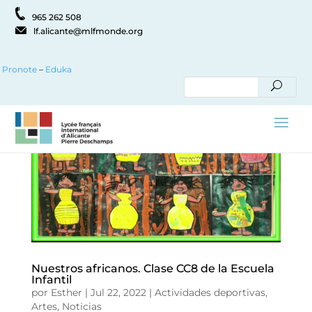
965 262 508
lf.alicante@mlfmonde.org
Pronote
–
Eduka
Nuestros africanos. Clase CC8 de la Escuela
Infantil
por
Esther
|
Jul 22, 2022
|
Actividades deportivas
,
Artes
,
Noticias