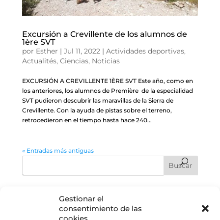
Excursión a Crevillente de los alumnos de
1ère SVT
por
Esther
|
Jul 11, 2022
|
Actividades deportivas
,
Actualités
,
Ciencias
,
Noticias
EXCURSIÓN A CREVILLENTE 1ÈRE SVT Este año, como en
los anteriores, los alumnos de Première de la especialidad
SVT pudieron descubrir las maravillas de la Sierra de
Crevillente. Con la ayuda de pistas sobre el terreno,
retrocedieron en el tiempo hasta hace 240...
« Entradas más antiguas
Entradas recientes
Gestionar el
consentimiento de las
Graduación CM2: cuando el fin de una etapa es, en realidad,
cookies
el comienzo de todo