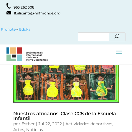
965 262 508
lf.alicante@mlfmonde.org
Pronote
–
Eduka
Nuestros africanos. Clase CC8 de la Escuela
Infantil
por
Esther
|
Jul 22, 2022
|
Actividades deportivas
,
Artes
,
Noticias