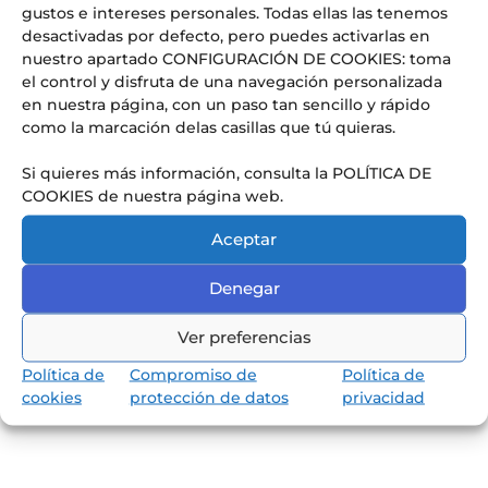
gustos e intereses personales. Todas ellas las tenemos
desactivadas por defecto, pero puedes activarlas en
Conoce nuestra pedagogía
de infantil y primaria
nuestro apartado CONFIGURACIÓN DE COOKIES: toma
el control y disfruta de una navegación personalizada
Los niños van a aprender jugando,
en nuestra página, con un paso tan sencillo y rápido
reflexionando y memorizando.
como la marcación delas casillas que tú quieras.
Si quieres más información, consulta la POLÍTICA DE
COOKIES de nuestra página web.
Aceptar
Denegar
Ver preferencias
Política de
Compromiso de
Política de
cookies
protección de datos
privacidad
Descubrir