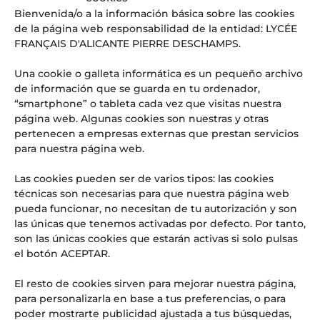
Bienvenida/o a la información básica sobre las cookies
El ‘superpoder’ que las empresas del futuro buscan (y que
de la página web responsabilidad de la entidad: LYCÉE
se aprende en las aulas del LFIA)
FRANÇAIS D'ALICANTE PIERRE DESCHAMPS.
Web Radio LFI Alicante #4
OFERTA DE EMPLEO: PROFESOR/A DE HISTORIA Y
Una cookie o galleta informática es un pequeño archivo
GEOGRAFÍA
de información que se guarda en tu ordenador,
¡URGENTE! OFERTA DE EMPLEO: PROFESOR/A DE INGLÉS
“smartphone” o tableta cada vez que visitas nuestra
PARA SUSTITUCIONES PUNTUALES
página web. Algunas cookies son nuestras y otras
pertenecen a empresas externas que prestan servicios
Comentarios recientes
para nuestra página web.
Aitor
en
El Lycée Français International d’Alicante, noticia
Las cookies pueden ser de varios tipos: las cookies
en los medios: Referente en educación internacional y
técnicas son necesarias para que nuestra página web
excelencia
pueda funcionar, no necesitan de tu autorización y son
las únicas que tenemos activadas por defecto. Por tanto,
son las únicas cookies que estarán activas si solo pulsas
el botón ACEPTAR.
El resto de cookies sirven para mejorar nuestra página,
para personalizarla en base a tus preferencias, o para
poder mostrarte publicidad ajustada a tus búsquedas,