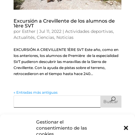
Excursión a Crevillente de los alumnos de
1ère SVT
por
Esther
|
Jul 11, 2022
|
Actividades deportivas
,
Actualités
,
Ciencias
,
Noticias
EXCURSIÓN A CREVILLENTE 1ÈRE SVT Este año, como en
los anteriores, los alumnos de Première de la especialidad
SVT pudieron descubrir las maravillas de la Sierra de
Crevillente. Con la ayuda de pistas sobre el terreno,
retrocedieron en el tiempo hasta hace 240...
« Entradas más antiguas
Entradas recientes
Gestionar el
consentimiento de las
Graduación CM2: cuando el fin de una etapa es, en realidad,
cookies
el comienzo de todo