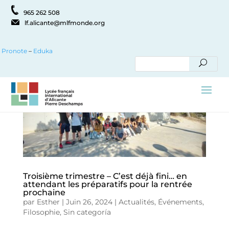
965 262 508
lf.alicante@mlfmonde.org
Pronote
–
Eduka
Troisième trimestre – C’est déjà fini… en
attendant les préparatifs pour la rentrée
prochaine
par
Esther
|
Juin 26, 2024
|
Actualités
,
Événements
,
Filosophie
,
Sin categoría