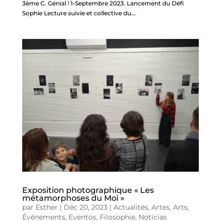
3ème C. Génial ! 1-Septembre 2023. Lancement du Défi
Sophie Lecture suivie et collective du...
Exposition photographique « Les
métamorphoses du Moi »
par
Esther
|
Déc 20, 2023
|
Actualités
,
Artes
,
Arts
,
Événements
,
Eventos
,
Filosophie
,
Noticias