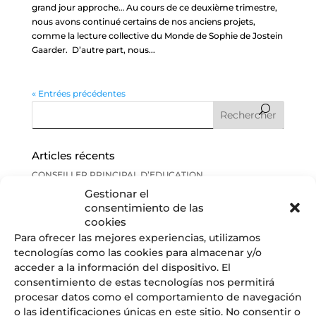
grand jour approche… Au cours de ce deuxième trimestre,
nous avons continué certains de nos anciens projets,
comme la lecture collective du Monde de Sophie de Jostein
Gaarder. D’autre part, nous...
« Entrées précédentes
Articles récents
CONSEILLER PRINCIPAL D’EDUCATION
Gestionar el
Remise des diplômes CM2 : quand la fin d’une étape est, en
consentimiento de las
réalité, le début de tout
cookies
Web Radio LFI Alicante #4
Para ofrecer las mejores experiencias, utilizamos
URGENT ! OFFRE D’EMPLOI: professeur d’Anglais
tecnologías como las cookies para almacenar y/o
OFFRE D’EMPLOI: PROFESSEUR D’HISTOIRE
acceder a la información del dispositivo. El
GÉOGRAPHIE
consentimiento de estas tecnologías nos permitirá
procesar datos como el comportamiento de navegación
Commentaires récents
o las identificaciones únicas en este sitio. No consentir o