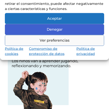
retirar el consentimiento, puede afectar negativamente
a ciertas características y funciones.
Aceptar
Denegar
Ver preferencias
Política de
Compromiso de
Política de
Conoce nuestra pedagogía
cookies
protección de datos
privacidad
de infantil y primaria
Los niños van a aprender jugando,
reflexionando y memorizando.