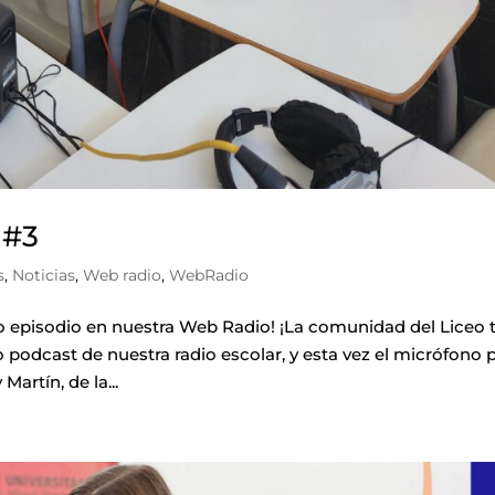
 #3
s
,
Noticias
,
Web radio
,
WebRadio
 episodio en nuestra Web Radio! ¡La comunidad del Liceo 
o podcast de nuestra radio escolar, y esta vez el micrófono 
artín, de la...