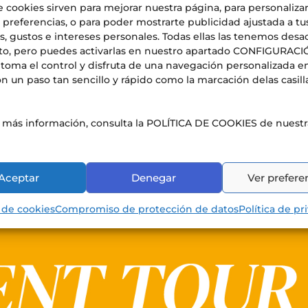
e cookies sirven para mejorar nuestra página, para personaliza
 preferencias, o para poder mostrarte publicidad ajustada a tu
, gustos e intereses personales. Todas ellas las tenemos desa
to, pero puedes activarlas en nuestro apartado CONFIGURAC
nacional de Estudios Superiores de
toma el control y disfruta de una navegación personalizada e
n un paso tan sencillo y rápido como la marcación delas casill
s más información, consulta la POLÍTICA DE COOKIES de nuest
 Liceo francés de Alicante cumple 20 años con la mayor ofe
rovincia. El viernes 16 de enero de 2026, el Liceo francés
Aceptar
Denegar
Ver prefere
 educativo más...
a de cookies
Compromiso de protección de datos
Política de pr