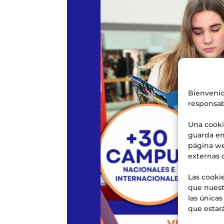
Bienvenid
responsab
Una cooki
guarda en
página we
externas 
Las cookie
que nuest
las única
que estará