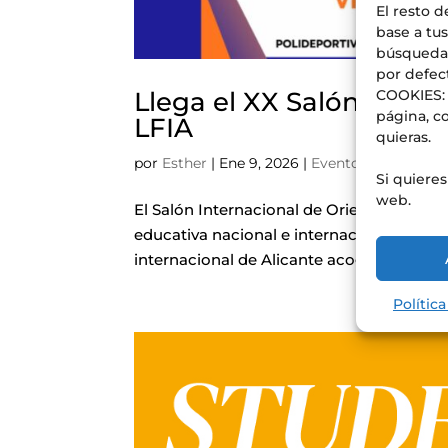
El resto d
base a tus
búsquedas
por defec
Llega el XX Salón Inter
COOKIES: 
página, co
LFIA
quieras.
por
Esther
|
Ene 9, 2026
|
Eventos
,
Noticias
Si quiere
web.
El Salón Internacional de Orientación del
educativa nacional e internacional de la p
internacional de Alicante acoge el evento
Polític