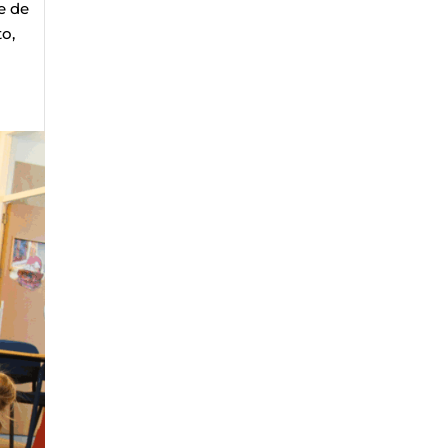
e de
to,