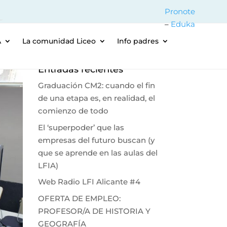
Pronote
–
Eduka
A
La comunidad Liceo
Info padres
Entradas recientes
Graduación CM2: cuando el fin
de una etapa es, en realidad, el
comienzo de todo
El ‘superpoder’ que las
empresas del futuro buscan (y
que se aprende en las aulas del
LFIA)
Web Radio LFI Alicante #4
OFERTA DE EMPLEO:
PROFESOR/A DE HISTORIA Y
GEOGRAFÍA