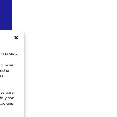
b
ESCHAMPS.
 que se
estra
as
ias para
ón y son
cookies