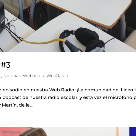
 #3
s
,
Noticias
,
Web radio
,
WebRadio
 episodio en nuestra Web Radio! ¡La comunidad del Liceo 
o podcast de nuestra radio escolar, y esta vez el micrófono 
artín, de la...