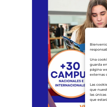
Bienvenid
responsab
Una cooki
guarda en
página we
externas 
Las cookie
que nuest
las única
que estará