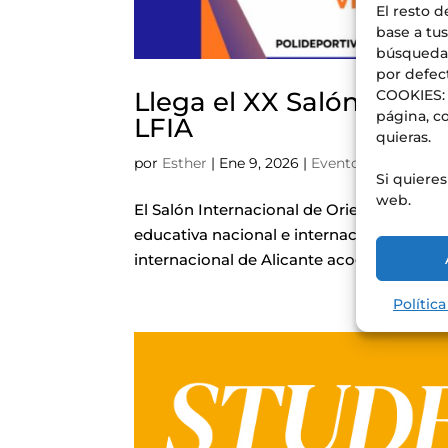
El resto d
base a tus
búsquedas
por defec
Llega el XX Salón Inter
COOKIES: 
página, co
LFIA
quieras.
por
Esther
|
Ene 9, 2026
|
Eventos
,
Noticias
Si quiere
web.
El Salón Internacional de Orientación del
educativa nacional e internacional de la p
internacional de Alicante acoge el evento
Polític