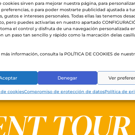
e cookies sirven para mejorar nuestra página, para personaliza
 preferencias, o para poder mostrarte publicidad ajustada a tu
, gustos e intereses personales. Todas ellas las tenemos desa
to, pero puedes activarlas en nuestro apartado CONFIGURAC
nacional de Estudios Superiores de
toma el control y disfruta de una navegación personalizada e
n un paso tan sencillo y rápido como la marcación delas casill
s más información, consulta la POLÍTICA DE COOKIES de nuest
 Liceo francés de Alicante cumple 20 años con la mayor ofe
rovincia. El viernes 16 de enero de 2026, el Liceo francés
Aceptar
Denegar
Ver prefere
 educativo más...
a de cookies
Compromiso de protección de datos
Política de pr