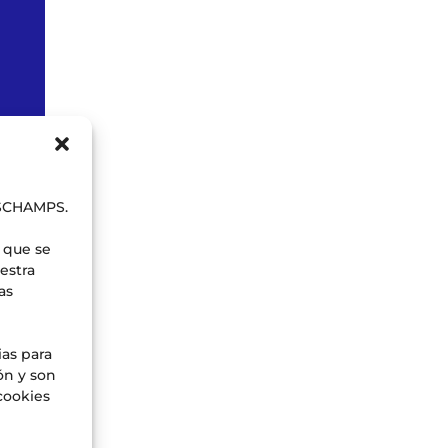
b
ESCHAMPS.
 que se
estra
as
ias para
ón y son
cookies