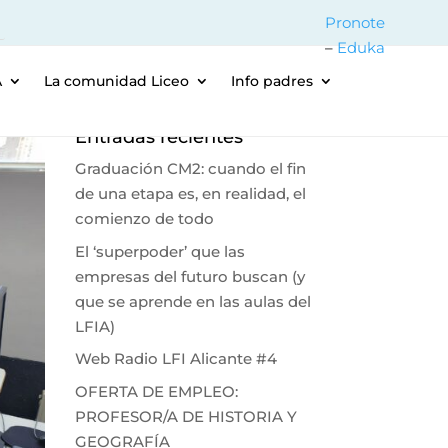
Pronote
–
Eduka
A
La comunidad Liceo
Info padres
Entradas recientes
Graduación CM2: cuando el fin
de una etapa es, en realidad, el
comienzo de todo
El ‘superpoder’ que las
empresas del futuro buscan (y
que se aprende en las aulas del
LFIA)
Web Radio LFI Alicante #4
OFERTA DE EMPLEO:
PROFESOR/A DE HISTORIA Y
GEOGRAFÍA