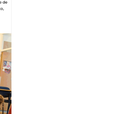
e de
to,