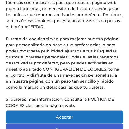
técnicas son necesarias para que nuestra página web
OFERTA DE EMPLEO: PROFESOR/A DE HISTORIA Y
pueda funcionar, no necesitan de tu autorización y son
GEOGRAFÍA
las únicas que tenemos activadas por defecto. Por tanto,
¡URGENTE! OFERTA DE EMPLEO: PROFESOR/A DE INGLÉS
son las únicas cookies que estarán activas si solo pulsas
PARA SUSTITUCIONES PUNTUALES
el botón ACEPTAR.
Comentarios recientes
El resto de cookies sirven para mejorar nuestra página,
para personalizarla en base a tus preferencias, o para
Aitor
en
El Lycée Français International d’Alicante, noticia
poder mostrarte publicidad ajustada a tus búsquedas,
en los medios: Referente en educación internacional y
gustos e intereses personales. Todas ellas las tenemos
excelencia
desactivadas por defecto, pero puedes activarlas en
nuestro apartado CONFIGURACIÓN DE COOKIES: toma
el control y disfruta de una navegación personalizada
en nuestra página, con un paso tan sencillo y rápido
como la marcación delas casillas que tú quieras.
Si quieres más información, consulta la POLÍTICA DE
COOKIES de nuestra página web.
Aceptar
Conoce nuestra pedagogía
de infantil y primaria