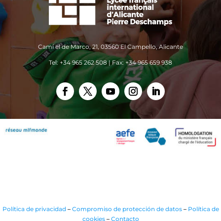
Camí el de Marco, 21, 03560 El Campello, Alicante
Tel: +34 965 262 508 | Fax: +34 965 659 938
Política de privacidad
–
Compromiso de protección de datos
–
Política de
cookies
–
Contacto