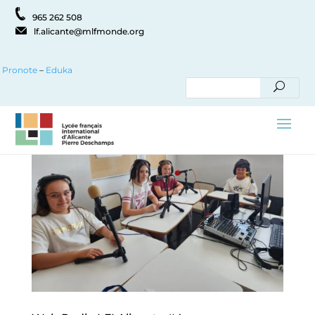
965 262 508
lf.alicante@mlfmonde.org
Pronote
–
Eduka