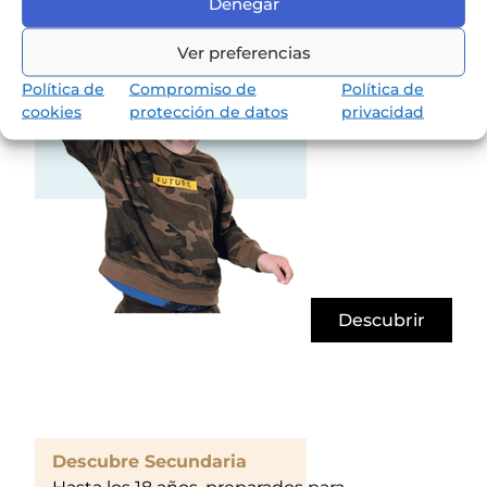
Los niños van a aprender jugando,
Denegar
reflexionando y memorizando.
Ver preferencias
Política de
Compromiso de
Política de
cookies
protección de datos
privacidad
Descubrir
Descubre Secundaria