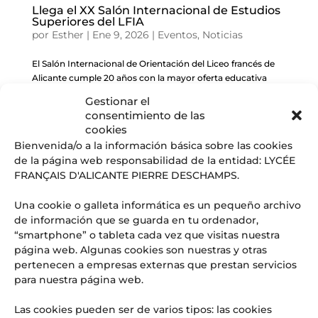
Llega el XX Salón Internacional de Estudios
Superiores del LFIA
por
Esther
|
Ene 9, 2026
|
Eventos
,
Noticias
El Salón Internacional de Orientación del Liceo francés de
Alicante cumple 20 años con la mayor oferta educativa
nacional e internacional de la provincia. El viernes 16 de
Gestionar el
enero de 2026, el Liceo francés internacional de Alicante
consentimiento de las
acoge el evento educativo más...
cookies
Bienvenida/o a la información básica sobre las cookies
de la página web responsabilidad de la entidad: LYCÉE
« Entradas más antiguas
FRANÇAIS D'ALICANTE PIERRE DESCHAMPS.
Una cookie o galleta informática es un pequeño archivo
de información que se guarda en tu ordenador,
Entradas recientes
“smartphone” o tableta cada vez que visitas nuestra
Graduación CM2: cuando el fin de una etapa es, en realidad,
página web. Algunas cookies son nuestras y otras
el comienzo de todo
pertenecen a empresas externas que prestan servicios
para nuestra página web.
El ‘superpoder’ que las empresas del futuro buscan (y que
se aprende en las aulas del LFIA)
Las cookies pueden ser de varios tipos: las cookies
Web Radio LFI Alicante #4