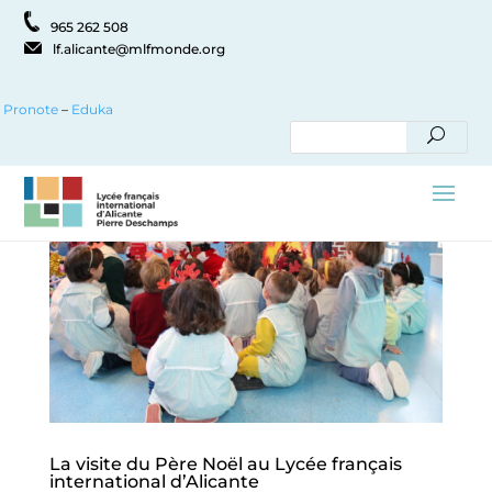
965 262 508
lf.alicante@mlfmonde.org
Pronote
–
Eduka
La visite du Père Noël au Lycée français
international d’Alicante