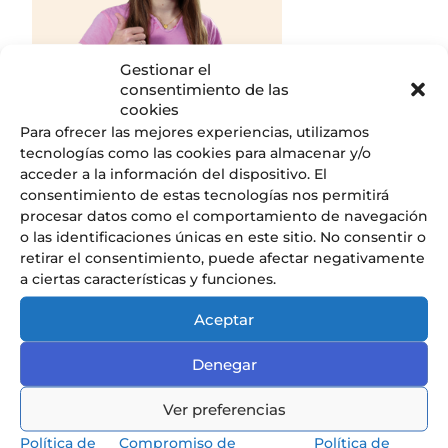
Gestionar el
consentimiento de las
cookies
Para ofrecer las mejores experiencias, utilizamos
tecnologías como las cookies para almacenar y/o
Descubrir
acceder a la información del dispositivo. El
consentimiento de estas tecnologías nos permitirá
procesar datos como el comportamiento de navegación
o las identificaciones únicas en este sitio. No consentir o
retirar el consentimiento, puede afectar negativamente
a ciertas características y funciones.
Nuestros Servicios
Descubre todos los servicios que
Aceptar
ofrecemos en el Liceo.
Denegar
Ver preferencias
Política de
Compromiso de
Política de