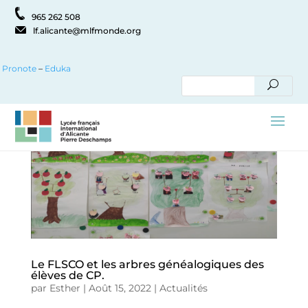
965 262 508
lf.alicante@mlfmonde.org
Pronote
–
Eduka
Le FLSCO et les arbres généalogiques des
élèves de CP.
par
Esther
|
Août 15, 2022
|
Actualités