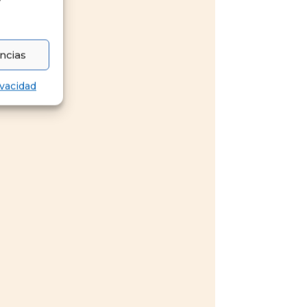
y
ncias
ivacidad