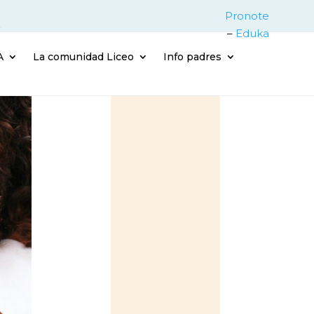
Pronote
–
Eduka
A
La comunidad Liceo
Info padres