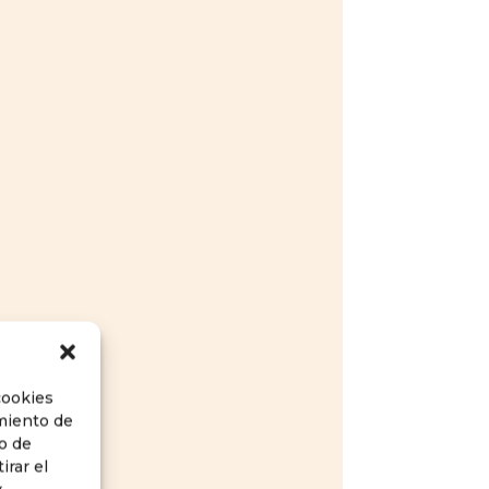
cookies
imiento de
o de
irar el