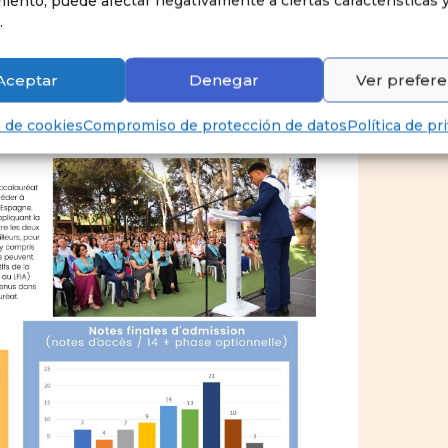
iento, puede afectar negativamente a ciertas características 
.
Aceptar
Denegar
Ver prefere
a de cookies
Compromiso de protección de datos
Política de pr