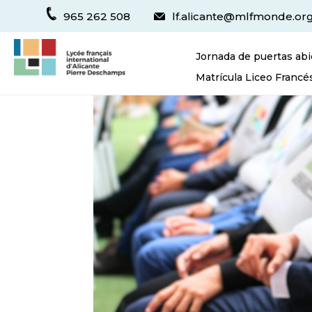
965 262 508
lf.alicante@mlfmonde.or
Jornada de puertas abi
Matrícula Liceo Francé