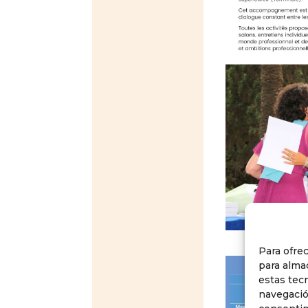
Para ofre
para alma
estas tec
navegación