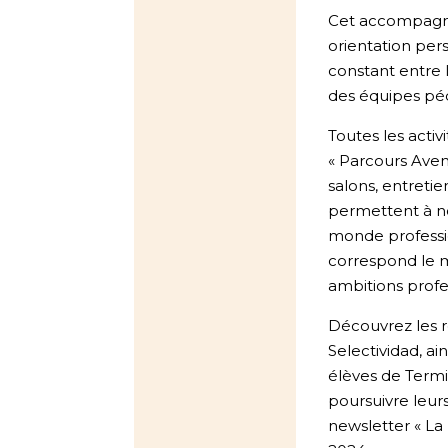
Cet accompagne
orientation per
constant entre 
des équipes pé
Toutes les acti
« Parcours Aveni
salons, entretien
permettent à n
monde professio
correspond le m
ambitions profe
Découvrez les r
Selectividad, ai
élèves de Term
poursuivre leur
newsletter « La