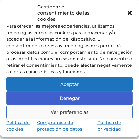
brillamment représenté notre lycée. ...
Gestionar el
consentimiento de las
cookies
« Entrées précédentes
Para ofrecer las mejores experiencias, utilizamos
tecnologías como las cookies para almacenar y/o
acceder a la información del dispositivo. El
consentimiento de estas tecnologías nos permitirá
Articles récents
procesar datos como el comportamiento de navegación
o las identificaciones únicas en este sitio. No consentir o
CONSEILLER PRINCIPAL D’EDUCATION
retirar el consentimiento, puede afectar negativamente
Remise des diplômes CM2 : quand la fin d’une étape est, en
a ciertas características y funciones.
réalité, le début de tout
Web Radio LFI Alicante #4
Aceptar
URGENT ! OFFRE D’EMPLOI: professeur d’Anglais
Denegar
OFFRE D’EMPLOI: PROFESSEUR D’HISTOIRE
GÉOGRAPHIE
Ver preferencias
Commentaires récents
Política de
Compromiso de
Política de
cookies
protección de datos
privacidad