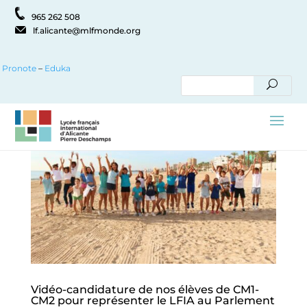
965 262 508
lf.alicante@mlfmonde.org
Pronote
–
Eduka
Vidéo-candidature de nos élèves de CM1-
CM2 pour représenter le LFIA au Parlement