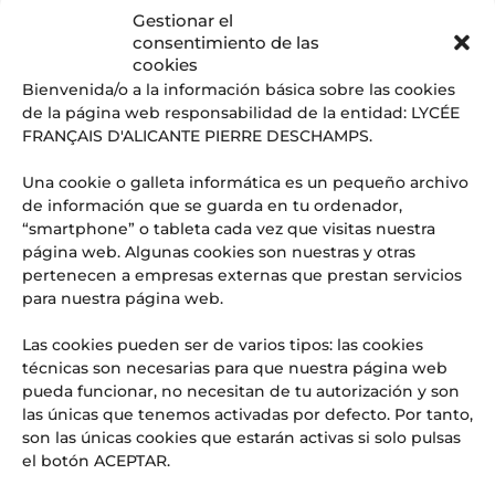
Gestionar el
consentimiento de las
cookies
Bienvenida/o a la información básica sobre las cookies
de la página web responsabilidad de la entidad: LYCÉE
FRANÇAIS D'ALICANTE PIERRE DESCHAMPS.
Una cookie o galleta informática es un pequeño archivo
Buzón de intercambio de libros en el Liceo
de información que se guarda en tu ordenador,
francés internacional de Alicante.
“smartphone” o tableta cada vez que visitas nuestra
por
Esther
|
Sep 16, 2025
|
Actividades deportivas
,
página web. Algunas cookies son nuestras y otras
Actualités
,
Artes
,
Ciencias
,
Eventos
,
Noticias
,
Sports
pertenecen a empresas externas que prestan servicios
para nuestra página web.
BUZONES DE INTERCAMBIO DE LIBROS ¿Te ha gustado un
libro y deseas compartirlo? ¿Quieres regalar un libro pero
Las cookies pueden ser de varios tipos: las cookies
no sabes a quién? ¡Tenemos la solución! El Liceo Francés de
técnicas son necesarias para que nuestra página web
Alicante quiere instalar «Buzones de Intercambio de Libros»
pueda funcionar, no necesitan de tu autorización y son
tanto en el interior como en el...
las únicas que tenemos activadas por defecto. Por tanto,
son las únicas cookies que estarán activas si solo pulsas
el botón ACEPTAR.
« Entradas más antiguas
Entradas siguientes »