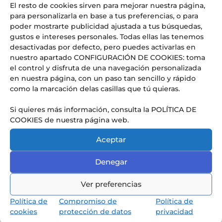
El resto de cookies sirven para mejorar nuestra página,
para personalizarla en base a tus preferencias, o para
poder mostrarte publicidad ajustada a tus búsquedas,
Entradas recientes
gustos e intereses personales. Todas ellas las tenemos
desactivadas por defecto, pero puedes activarlas en
Graduación CM2: cuando el fin de una etapa es, en realidad,
nuestro apartado CONFIGURACIÓN DE COOKIES: toma
el comienzo de todo
el control y disfruta de una navegación personalizada
El ‘superpoder’ que las empresas del futuro buscan (y que
en nuestra página, con un paso tan sencillo y rápido
se aprende en las aulas del LFIA)
como la marcación delas casillas que tú quieras.
Web Radio LFI Alicante #4
OFERTA DE EMPLEO: PROFESOR/A DE HISTORIA Y
Si quieres más información, consulta la POLÍTICA DE
GEOGRAFÍA
COOKIES de nuestra página web.
¡URGENTE! OFERTA DE EMPLEO: PROFESOR/A DE INGLÉS
Aceptar
PARA SUSTITUCIONES PUNTUALES
Denegar
Comentarios recientes
Aitor
en
El Lycée Français International d’Alicante, noticia
Ver preferencias
en los medios: Referente en educación internacional y
excelencia
Política de
Compromiso de
Política de
cookies
protección de datos
privacidad