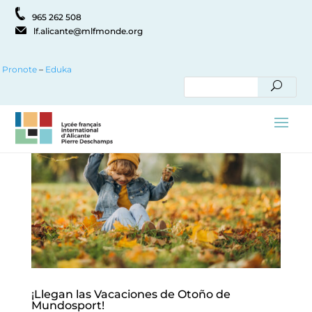
965 262 508
lf.alicante@mlfmonde.org
Pronote
–
Eduka
¡Llegan las Vacaciones de Otoño de
Mundosport!