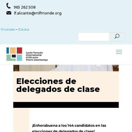
965 262 508
lf.alicante@mlfmonde.org
Pronote
–
Eduka
Elecciones de
delegados de clase
¡Enhorabuena a los 144 candidatos en las
elecciones de delegados de clase!