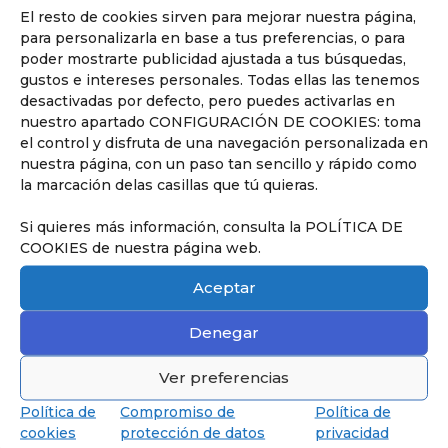
El resto de cookies sirven para mejorar nuestra página,
para personalizarla en base a tus preferencias, o para
Descubrir
poder mostrarte publicidad ajustada a tus búsquedas,
gustos e intereses personales. Todas ellas las tenemos
desactivadas por defecto, pero puedes activarlas en
nuestro apartado CONFIGURACIÓN DE COOKIES: toma
el control y disfruta de una navegación personalizada en
nuestra página, con un paso tan sencillo y rápido como
la marcación delas casillas que tú quieras.
Descubre Secundaria
Hasta los 18 años, preparados para
Si quieres más información, consulta la POLÍTICA DE
obtener el Baccalauréat.
COOKIES de nuestra página web.
Aceptar
Denegar
Ver preferencias
Política de
Compromiso de
Política de
cookies
protección de datos
privacidad