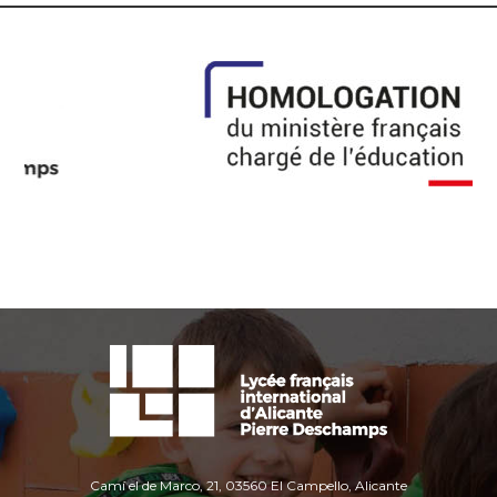
Camí el de Marco, 21, 03560 El Campello, Alicante