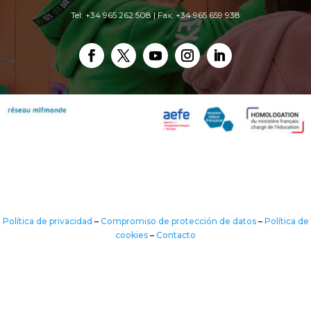
Tel: +34 965 262 508 | Fax: +34 965 659 938
Política de privacidad
–
Compromiso de protección de datos
–
Política de
cookies
–
Contacto