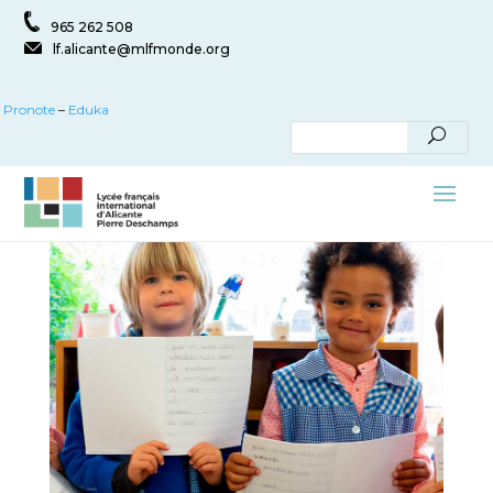
965 262 508
lf.alicante@mlfmonde.org
Pronote
–
Eduka