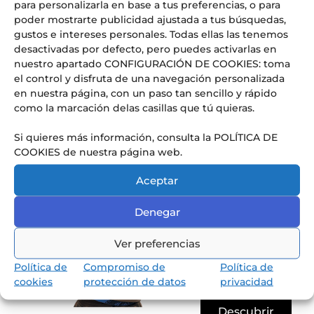
para personalizarla en base a tus preferencias, o para
poder mostrarte publicidad ajustada a tus búsquedas,
gustos e intereses personales. Todas ellas las tenemos
desactivadas por defecto, pero puedes activarlas en
nuestro apartado CONFIGURACIÓN DE COOKIES: toma
Conoce nuestra pedagogía
el control y disfruta de una navegación personalizada
de infantil y primaria
en nuestra página, con un paso tan sencillo y rápido
Los niños van a aprender jugando,
como la marcación delas casillas que tú quieras.
reflexionando y memorizando.
Si quieres más información, consulta la POLÍTICA DE
COOKIES de nuestra página web.
Aceptar
Denegar
Ver preferencias
Política de
Compromiso de
Política de
cookies
protección de datos
privacidad
Descubrir