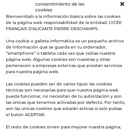
consentimiento de las
Entradas recientes
cookies
Graduación CM2: cuando el fin de una etapa es, en realidad,
Bienvenida/o a la información básica sobre las cookies
el comienzo de todo
de la página web responsabilidad de la entidad: LYCÉE
El ‘superpoder’ que las empresas del futuro buscan (y que
FRANÇAIS D'ALICANTE PIERRE DESCHAMPS.
se aprende en las aulas del LFIA)
Una cookie o galleta informática es un pequeño archivo
Web Radio LFI Alicante #4
de información que se guarda en tu ordenador,
OFERTA DE EMPLEO: PROFESOR/A DE HISTORIA Y
“smartphone” o tableta cada vez que visitas nuestra
GEOGRAFÍA
página web. Algunas cookies son nuestras y otras
¡URGENTE! OFERTA DE EMPLEO: PROFESOR/A DE INGLÉS
pertenecen a empresas externas que prestan servicios
PARA SUSTITUCIONES PUNTUALES
para nuestra página web.
Comentarios recientes
Las cookies pueden ser de varios tipos: las cookies
técnicas son necesarias para que nuestra página web
Aitor
en
El Lycée Français International d’Alicante, noticia
pueda funcionar, no necesitan de tu autorización y son
en los medios: Referente en educación internacional y
excelencia
las únicas que tenemos activadas por defecto. Por tanto,
son las únicas cookies que estarán activas si solo pulsas
el botón ACEPTAR.
El resto de cookies sirven para mejorar nuestra página,