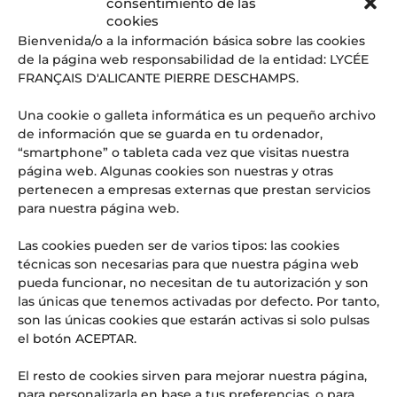
Entradas recientes
consentimiento de las
cookies
Graduación CM2: cuando el fin de una etapa es, en realidad,
Bienvenida/o a la información básica sobre las cookies
el comienzo de todo
de la página web responsabilidad de la entidad: LYCÉE
El ‘superpoder’ que las empresas del futuro buscan (y que
FRANÇAIS D'ALICANTE PIERRE DESCHAMPS.
se aprende en las aulas del LFIA)
Web Radio LFI Alicante #4
Una cookie o galleta informática es un pequeño archivo
OFERTA DE EMPLEO: PROFESOR/A DE HISTORIA Y
de información que se guarda en tu ordenador,
GEOGRAFÍA
“smartphone” o tableta cada vez que visitas nuestra
página web. Algunas cookies son nuestras y otras
¡URGENTE! OFERTA DE EMPLEO: PROFESOR/A DE INGLÉS
PARA SUSTITUCIONES PUNTUALES
pertenecen a empresas externas que prestan servicios
para nuestra página web.
Comentarios recientes
Las cookies pueden ser de varios tipos: las cookies
Aitor
en
El Lycée Français International d’Alicante, noticia
técnicas son necesarias para que nuestra página web
en los medios: Referente en educación internacional y
pueda funcionar, no necesitan de tu autorización y son
excelencia
las únicas que tenemos activadas por defecto. Por tanto,
son las únicas cookies que estarán activas si solo pulsas
el botón ACEPTAR.
El resto de cookies sirven para mejorar nuestra página,
para personalizarla en base a tus preferencias, o para