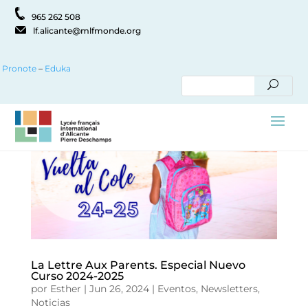
965 262 508
lf.alicante@mlfmonde.org
Pronote
–
Eduka
La Lettre Aux Parents. Especial Nuevo
Curso 2024-2025
por
Esther
|
Jun 26, 2024
|
Eventos
,
Newsletters
,
Noticias