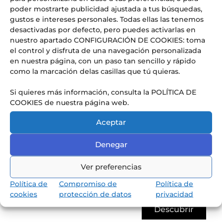
poder mostrarte publicidad ajustada a tus búsquedas,
gustos e intereses personales. Todas ellas las tenemos
desactivadas por defecto, pero puedes activarlas en
nuestro apartado CONFIGURACIÓN DE COOKIES: toma
Conoce nuestra pedagogía
el control y disfruta de una navegación personalizada
de infantil y primaria
en nuestra página, con un paso tan sencillo y rápido
Los niños van a aprender jugando,
como la marcación delas casillas que tú quieras.
reflexionando y memorizando.
Si quieres más información, consulta la POLÍTICA DE
COOKIES de nuestra página web.
Aceptar
Denegar
Ver preferencias
Política de
Compromiso de
Política de
cookies
protección de datos
privacidad
Descubrir