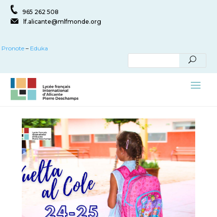
965 262 508
lf.alicante@mlfmonde.org
Pronote
–
Eduka