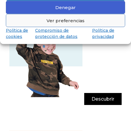
Conoce nuestra pedagogía
de infantil y primaria
Denegar
Los niños van a aprender jugando,
reflexionando y memorizando.
Ver preferencias
Política de
Compromiso de
Política de
cookies
protección de datos
privacidad
Descubrir