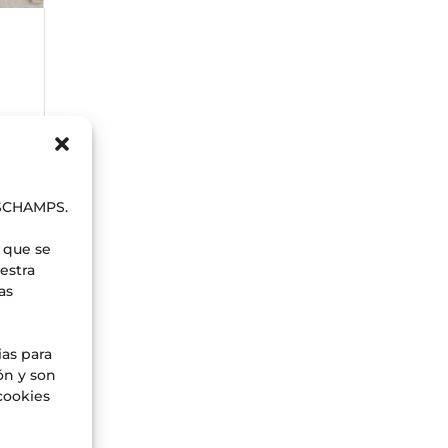
cés
ross
b
ESCHAMPS.
 que se
estra
as
ias para
ón y son
cookies