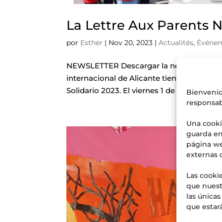
La Lettre Aux Parents N
por
Esther
|
Nov 20, 2023
|
Actualités
,
Événe
NEWSLETTER Descargar la newsletter La L
internacional de Alicante tiene el placer 
Solidario 2023. El viernes 1 de diciembre de
Bienvenid
responsab
Una cooki
guarda en
página we
externas 
Las cookie
que nuest
las única
que estará