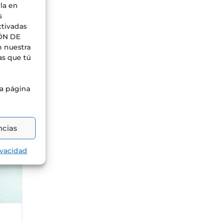
rla en
s
ctivadas
IÓN DE
n nuestra
as que tú
ra página
ncias
ivacidad