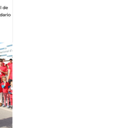
l de
idario