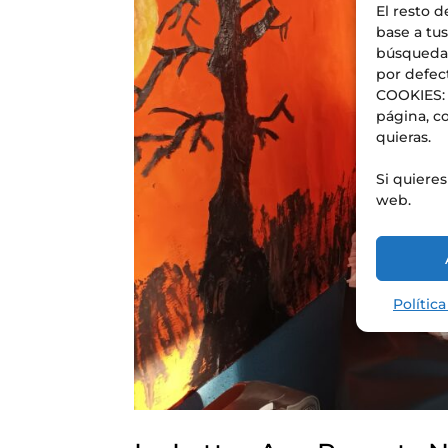
El resto d
base a tus
búsquedas
por defec
COOKIES: 
página, co
quieras.
Si quiere
web.
Polític