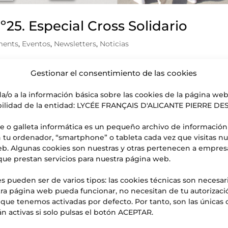
º25. Especial Cross Solidario
ments
,
Eventos
,
Newsletters
,
Noticias
ettre aux Parents Nº25. Noviembre de 2023 El Liceo fran
Gestionar el consentimiento de las cookies
de invitarles a ver y animar a nuestros alumnos durante el C
 2023, los...
a/o a la información básica sobre las cookies de la página we
ilidad de la entidad: LYCÉE FRANÇAIS D'ALICANTE PIERRE D
e o galleta informática es un pequeño archivo de información
 tu ordenador, “smartphone” o tableta cada vez que visitas nu
b. Algunas cookies son nuestras y otras pertenecen a empres
que prestan servicios para nuestra página web.
s pueden ser de varios tipos: las cookies técnicas son necesar
ra página web pueda funcionar, no necesitan de tu autorizaci
s que tenemos activadas por defecto. Por tanto, son las únicas 
n activas si solo pulsas el botón ACEPTAR.