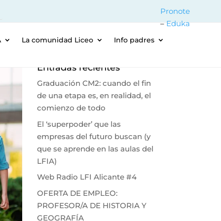
Pronote
–
Eduka
A
La comunidad Liceo
Info padres
Entradas recientes
Graduación CM2: cuando el fin
de una etapa es, en realidad, el
comienzo de todo
El ‘superpoder’ que las
empresas del futuro buscan (y
que se aprende en las aulas del
LFIA)
Web Radio LFI Alicante #4
OFERTA DE EMPLEO:
PROFESOR/A DE HISTORIA Y
GEOGRAFÍA