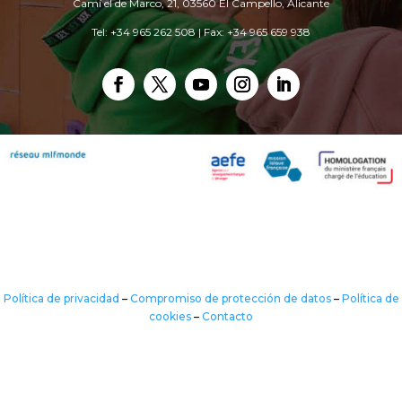
Camí el de Marco, 21, 03560 El Campello, Alicante
Tel: +34 965 262 508 | Fax: +34 965 659 938
Política de privacidad
–
Compromiso de protección de datos
–
Política de
cookies
–
Contacto