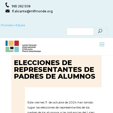
965 262 508
lf.alicante@mlfmonde.org
Pronote
–
Eduka
ELECCIONES DE
REPRESENTANTES DE
PADRES DE ALUMNOS
Este viernes 11 de octubre de 2024 han tenido
lugar las elecciones de representantes de los
padres de los alumnos a las instancias del Liceo