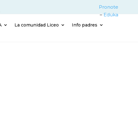
Pronote
–
Eduka
A
La comunidad Liceo
Info padres