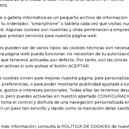
correspondiente establecida al efecto.
PS.
Legitimación:
Únicamente trataremos sus datos con
e o galleta informática es un pequeño archivo de información
su consentimiento previo, que podrá facilitarnos
 tu ordenador, “smartphone” o tableta cada vez que visitas nu
mediante la casilla correspondiente establecida al
b. Algunas cookies son nuestras y otras pertenecen a empre
efecto.
que prestan servicios para nuestra página web.
Destinatarios:
Con carácter general, sólo el personal
de nuestra entidad que esté debidamente
es pueden ser de varios tipos: las cookies técnicas son necesa
ra página web pueda funcionar, no necesitan de tu autorizaci
autorizado podrá tener conocimiento de la
s que tenemos activadas por defecto. Por tanto, son las únicas
información que pedimos.
án activas si solo pulsas el botón ACEPTAR.
Derechos:
Tiene derecho a saber qué información
tenemos sobre usted, corregirla y eliminarla, tal y
e cookies sirven para mejorar nuestra página, para personaliza
como se explica en la información adicional
 preferencias, o para poder mostrarte publicidad ajustada a tu
, gustos e intereses personales. Todas ellas las tenemos des
disponible en nuestra página web. Así mismo,
to, pero puedes activarlas en nuestro apartado CONFIGURAC
también podrá ejercer el derecho de Portabilidad,
toma el control y disfruta de una navegación personalizada e
solicitando el traspaso de su información a otra
n un paso tan sencillo y rápido como la marcación delas casill
entidad.
Información adicional:
Más información en el
s más información, consulta la POLÍTICA DE COOKIES de nues
apartado "Política de privacidad" de nuestra página