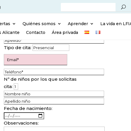
g
ertas
Quiénes somos
Aprender
La vida en LFI
s Alicante
Contacto
Área privada
Tipo de cita:
Nº de niños por los que solicitas
cita:
Fecha de nacimiento:
Observaciones: