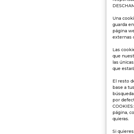
DESCHAM
Una cooki
guarda en
página we
externas 
Las cooki
que nuest
las única
que estar
El resto d
base a tus
búsquedas
por defec
COOKIES: 
página, co
quieras.
Si quiere