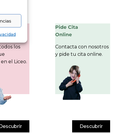
ncias
Pide Cita
ivacidad
Online
odos los
Contacta con nosotros
que
y pide tu cita online.
en el Liceo.
Descubrir
Descubrir