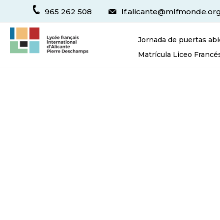
965 262 508
lf.alicante@mlfmonde.or
Jornada de puertas abi
Matrícula Liceo Francé