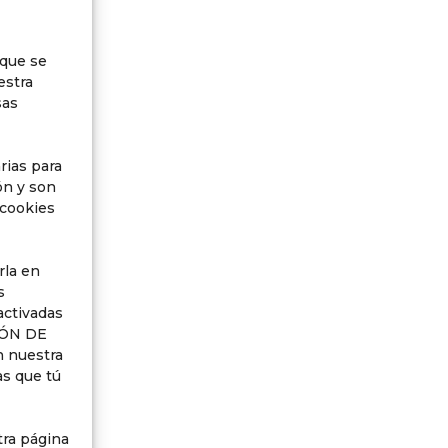
 que se
estra
sas
rias para
ón y son
 cookies
rla en
s
activadas
IÓN DE
n nuestra
as que tú
tra página