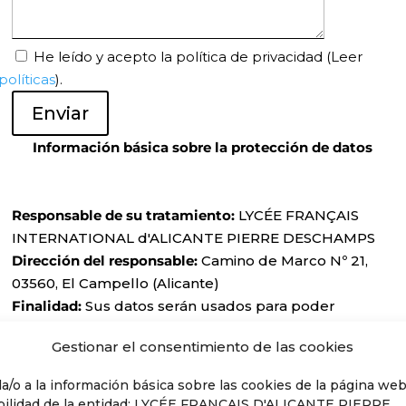
He leído y acepto la política de privacidad
(Leer
políticas
).
Enviar
Información básica sobre la protección de datos
Responsable de su tratamiento:
LYCÉE FRANÇAIS
INTERNATIONAL d'ALICANTE PIERRE DESCHAMPS
Dirección del responsable:
Camino de Marco Nº 21,
03560, El Campello (Alicante)
Finalidad:
Sus datos serán usados para poder
atender sus solicitudes y prestarse nuestros servicios.
Gestionar el consentimiento de las cookies
Información de interés:
Únicamente le enviaremos
comunicaciones de su interés con su autorización
a/o a la información básica sobre las cookies de la página we
previa, que podrá facilitarnos mediante la casilla
ilidad de la entidad: LYCÉE FRANÇAIS D'ALICANTE PIERRE