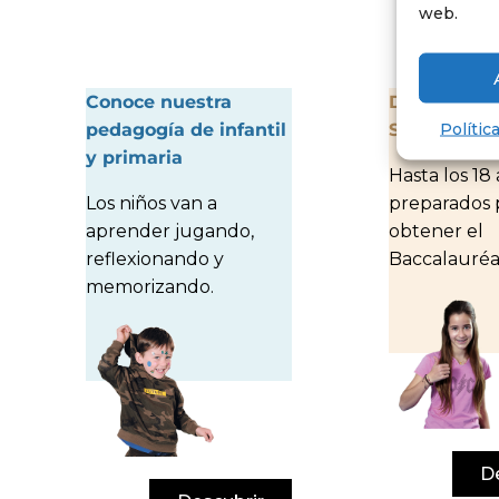
web.
Conoce nuestra
Descubre
Polític
pedagogía de infantil
Secundaria
y primaria
Hasta los 18 
Los niños van a
preparados 
aprender jugando,
obtener el
reflexionando y
Baccalauréa
memorizando.
D