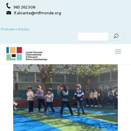
965 262 508
lf.alicante@mlfmonde.org
Pronote
–
Eduka