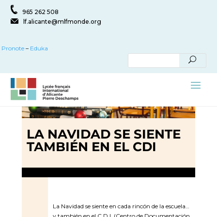
965 262 508
lf.alicante@mlfmonde.org
Pronote
–
Eduka
LA NAVIDAD SE SIENTE
TAMBIÉN EN EL CDI
La Navidad se siente en cada rincón de la escuela…
y también en el C.D.I. (Centro de Documentación