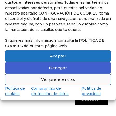
gustos e intereses personales. Todas ellas las tenemos
desactivadas por defecto, pero puedes activarlas en
Descubre Secundaria
nuestro apartado CONFIGURACIÓN DE COOKIES: toma
Hasta los 18 años, preparados para
el control y disfruta de una navegación personalizada en
obtener el Baccalauréat.
nuestra página, con un paso tan sencillo y rápido como
la marcación delas casillas que tú quieras.
Si quieres más información, consulta la POLÍTICA DE
COOKIES de nuestra página web.
Aceptar
Denegar
Ver preferencias
Política de
Compromiso de
Política de
cookies
protección de datos
privacidad
Descubrir