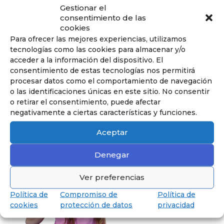
Gestionar el
Descubrir
consentimiento de las
cookies
Para ofrecer las mejores experiencias, utilizamos
tecnologías como las cookies para almacenar y/o
acceder a la información del dispositivo. El
consentimiento de estas tecnologías nos permitirá
Descubre Secundaria
procesar datos como el comportamiento de navegación
Hasta los 18 años, preparados para
o las identificaciones únicas en este sitio. No consentir
obtener el Baccalauréat.
o retirar el consentimiento, puede afectar
negativamente a ciertas características y funciones.
Aceptar
Denegar
Ver preferencias
Política de
Compromiso de
Política de
cookies
protección de datos
privacidad