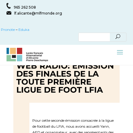
965 262 508
lf.alicante@mlfmonde.org
Pronote
–
Eduka
WEB RADIO: EMISSION
DES FINALES DE LA
TOUTE PREMIÈRE
LIGUE DE FOOT LFIA
Pour cette seconde émission consacrée à la ligue
de football du LFIA, nous avons accueilli Yann,
AED et organisateur, avec des représentants des