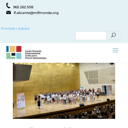
965 262 508
lf.alicante@mlfmonde.org
Pronote
–
Eduka