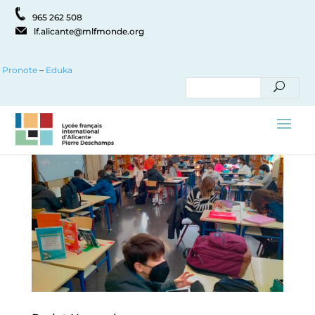
965 262 508
lf.alicante@mlfmonde.org
Pronote
–
Eduka