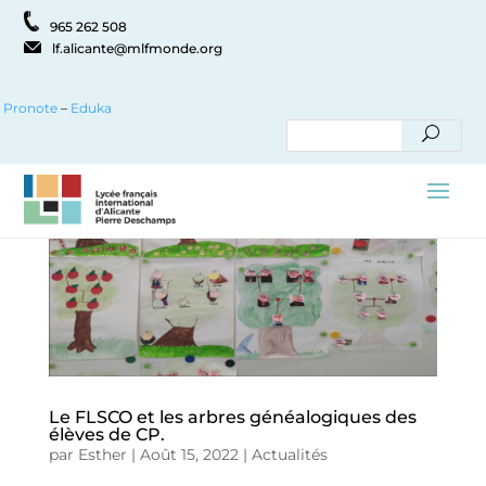
965 262 508
lf.alicante@mlfmonde.org
Pronote
–
Eduka
Le FLSCO et les arbres généalogiques des
élèves de CP.
par
Esther
|
Août 15, 2022
|
Actualités