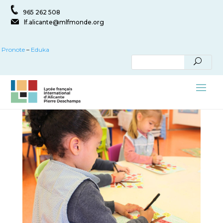
965 262 508
lf.alicante@mlfmonde.org
Pronote
–
Eduka