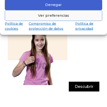
Denegar
Descubre Secundaria
Hasta los 18 años, preparados para
Ver preferencias
obtener el Baccalauréat.
Política de
Compromiso de
Política de
cookies
protección de datos
privacidad
Descubrir