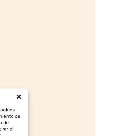
cookies
imiento de
o de
irar el
y