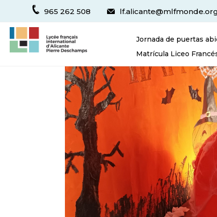
965 262 508
lf.alicante@mlfmonde.or
Jornada de puertas abi
Matrícula Liceo Francé