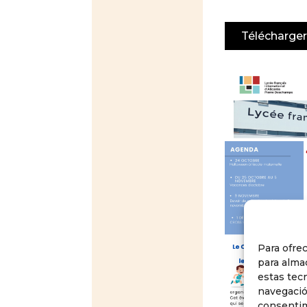
Télécharger
Para ofre
para alma
estas tec
navegación
consentim