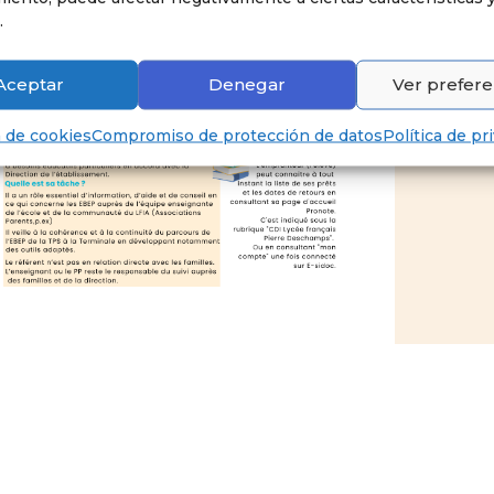
.
Aceptar
Denegar
Ver prefere
a de cookies
Compromiso de protección de datos
Política de pr