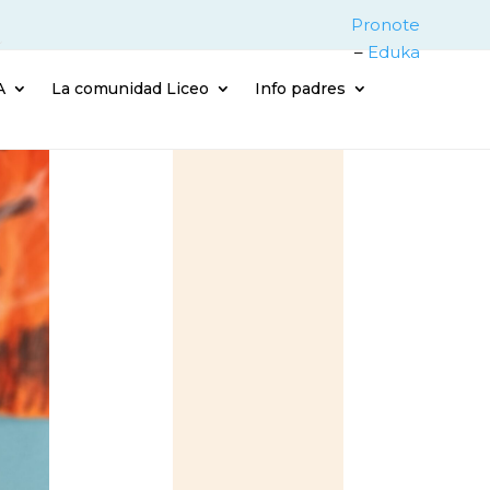
Pronote
–
Eduka
A
La comunidad Liceo
Info padres