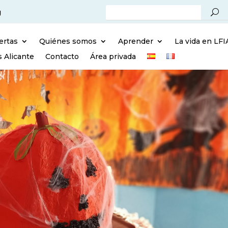
g
ertas
Quiénes somos
Aprender
La vida en LFI
s Alicante
Contacto
Área privada