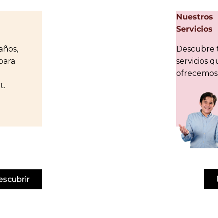
Nuestros
Servicios
años,
Descubre t
para
servicios 
ofrecemos 
t.
escubrir