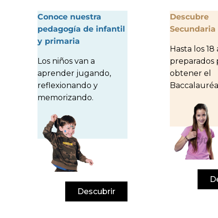
Conoce nuestra
Descubre
pedagogía de infantil
Secundaria
y primaria
Hasta los 18 
Los niños van a
preparados 
aprender jugando,
obtener el
reflexionando y
Baccalauréa
memorizando.
D
Descubrir