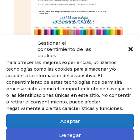
Gestionar el
consentimiento de las
cookies
Para ofrecer las mejores experiencias, utilizamos
tecnologías como las cookies para almacenar y/o
acceder a la información del dispositivo. El
consentimiento de estas tecnologías nos permitirá
procesar datos como el comportamiento de navegación
o las identificaciones únicas en este sitio. No consentir
o retirar el consentimiento, puede afectar
negativamente a ciertas características y funciones.
Conoce nuestra pedagogía
Aceptar
de infantil y primaria
Los niños van a aprender jugando,
Denegar
reflexionando y memorizando.