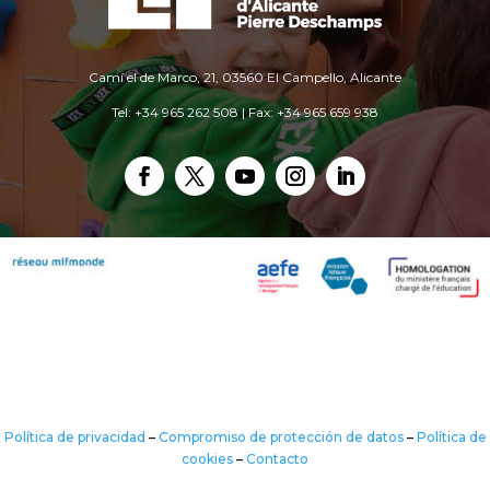
Camí el de Marco, 21, 03560 El Campello, Alicante
Tel: +34 965 262 508 | Fax: +34 965 659 938
Política de privacidad
–
Compromiso de protección de datos
–
Política de
cookies
–
Contacto