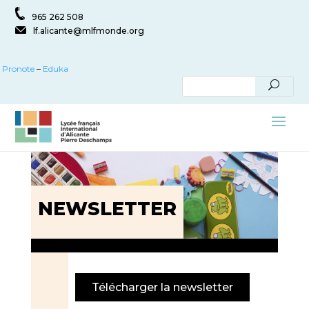
965 262 508
lf.alicante@mlfmonde.org
Pronote
–
Eduka
NEWSLETTER
Télécharger la newsletter