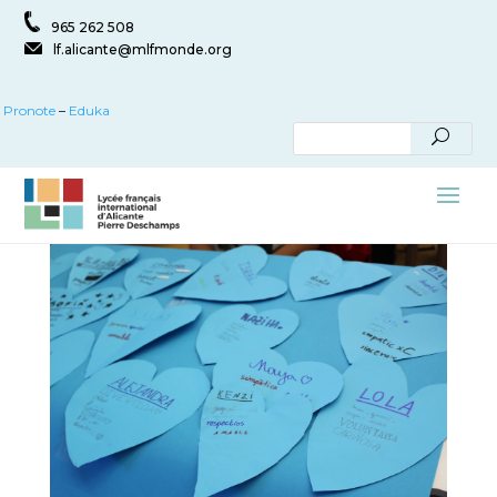
965 262 508
lf.alicante@mlfmonde.org
Pronote
–
Eduka