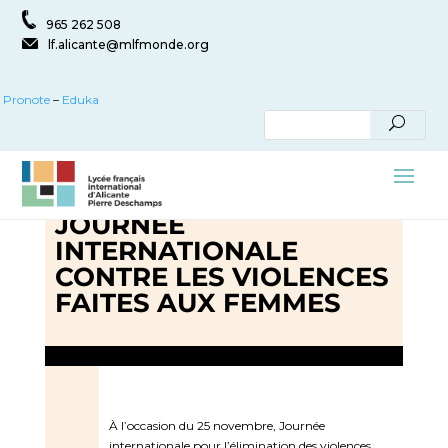
965 262 508
lf.alicante@mlfmonde.org
Pronote
–
Eduka
25 NOVEMBRE:
JOURNÉE
INTERNATIONALE
CONTRE LES VIOLENCES
FAITES AUX FEMMES
À l’occasion du 25 novembre, Journée
internationale pour l’élimination des violences