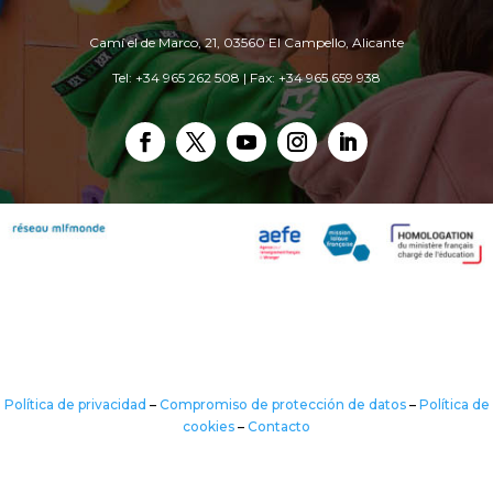
Camí el de Marco, 21, 03560 El Campello, Alicante
Tel: +34 965 262 508 | Fax: +34 965 659 938
Política de privacidad
–
Compromiso de protección de datos
–
Política de
cookies
–
Contacto