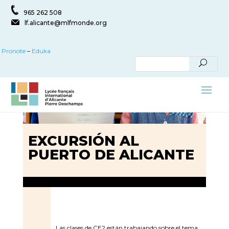
965 262 508
lf.alicante@mlfmonde.org
Pronote
–
Eduka
EXCURSIÓN AL
PUERTO DE ALICANTE
Las clases de CE2 están trabajando sobre el tema