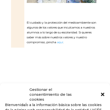
El cuidado y la protección del medioambiente son
algunos de los valores que inculcamos a nuestros
alumnos a lo largo de su escolaridad. Si quieres
saber más sobre nuestros valores y nuestro
compromiso, pincha
aquí
.
Gestionar el
consentimiento de las
Conoce nuestra pedagogía
cookies
de infantil y primaria
Bienvenida/o a la información básica sobre las cookies
Los niños van a aprender jugando,
de la página web responsabilidad de la entidad: LYCÉE