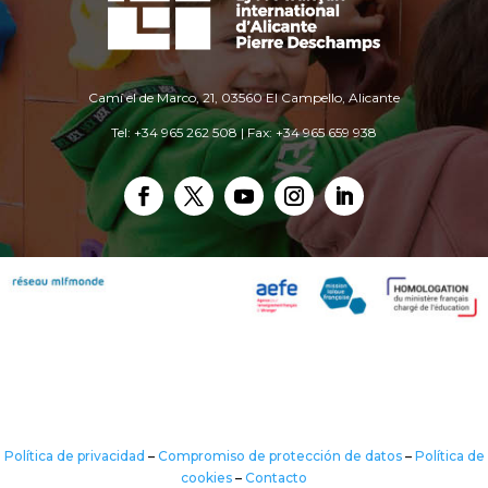
Camí el de Marco, 21, 03560 El Campello, Alicante
Tel: +34 965 262 508 | Fax: +34 965 659 938
Política de privacidad
–
Compromiso de protección de datos
–
Política de
cookies
–
Contacto