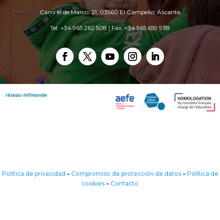
Camí el de Marco, 21, 03560 El Campello, Alicante
Tel: +34 965 262 508 | Fax: +34 965 659 938
Política de privacidad
–
Compromiso de protección de datos
–
Política de
cookies
–
Contacto